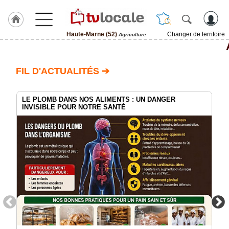
Haute-Marne (52)
Changer de territoire
Agriculture
J'adhère
à
Hulcoq
FIL D'ACTUALITÉS ➔
ACCUEIL
Haute-
Marne
LE PLOMB DANS NOS ALIMENTS : UN DANGER
(52)
INVISIBLE POUR NOTRE SANTÉ
TvLocale
France
Accueil
RUBRIQUES
Agenda
Gazette