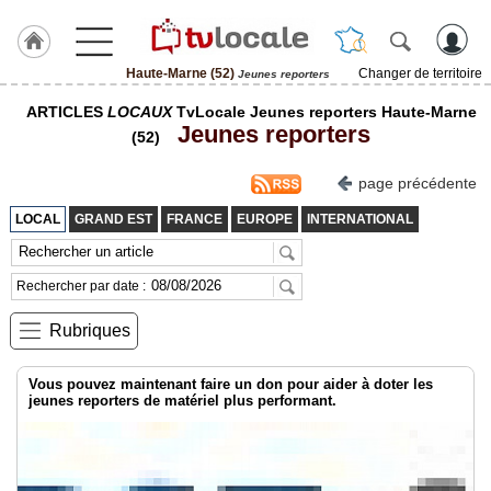
Haute-Marne (52)
Changer de territoire
Jeunes reporters
J'adhère
ARTICLES
LOCAUX
TvLocale Jeunes reporters Haute-Marne
à
Jeunes reporters
Hulcoq
(52)
ACCUEIL
page précédente
Haute-
Marne
LOCAL
GRAND EST
FRANCE
EUROPE
INTERNATIONAL
(52)
TvLocale
Rechercher par date :
France
Rubriques
Accueil
RUBRIQUES
Vous pouvez maintenant faire un don pour aider à doter les
jeunes reporters de matériel plus performant.
Agenda
Gazette