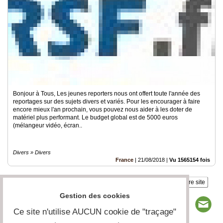
Vidéos
Médias
du
groupe
Blogs
Prémium
Inscription
Bonjour à Tous, Les jeunes reporters nous ont offert toute l'année des
annuaire
reportages sur des sujets divers et variés. Pour les encourager à faire
pro
encore mieux l'an prochain, vous pouvez nous aider à les doter de
matériel plus performant. Le budget global est de 5000 euros
Accès
(mélangeur vidéo, écran..
éditeur
Divers » Divers
France
|
21/08/2018
|
Vu 1565154 fois
Insérez sur votre site
Gestion des cookies
Ce site n'utilise AUCUN cookie de "traçage"