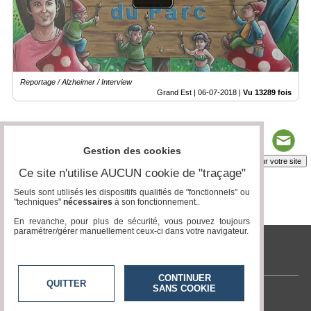
Vidéos
Médias
du
groupe
Reportage / Alzheimer / Interview
Blogs
Grand Est |
06-07-2018
|
Vu 13289 fois
Prémium
Inscription
annuaire
pro
Gestion des cookies
Insérez sur votre site
Ce site n'utilise AUCUN cookie de "traçage"
Accès
éditeur
Seuls sont utilisés les dispositifs qualifiés de "fonctionnels" ou
"techniques"
nécessaires
à son fonctionnement..
Page 1 / 1
1
En revanche, pour plus de sécurité, vous pouvez toujours
paramétrer/gérer manuellement ceux-ci dans votre navigateur.
tvlocale.fr
CONTINUER
QUITTER
SANS COOKIE
Contactez-nous