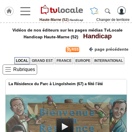
Haute-Marne (52)
Changer de territoire
Handicap
J'adhère
Vidéos de nos éditeurs sur les pages médias TvLocale
à
Handicap
Hulcoq
Handicap Haute-Marne (52)
ACCUEIL
page précédente
Haute-
Marne
(52)
LOCAL
GRAND EST
FRANCE
EUROPE
INTERNATIONAL
Rubriques
TvLocale
France
La Résidence du Parc à Lingolsheim (67) a fêté l'été
Accueil
RUBRIQUES
Agenda
Gazette