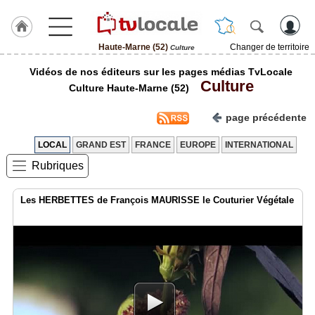
Haute-Marne (52)
Changer de territoire
Culture
J'adhère
Vidéos de nos éditeurs sur les pages médias TvLocale
à
Culture
Hulcoq
Culture Haute-Marne (52)
ACCUEIL
page précédente
Haute-
Marne
(52)
LOCAL
GRAND EST
FRANCE
EUROPE
INTERNATIONAL
Rubriques
TvLocale
France
Les HERBETTES de François MAURISSE le Couturier Végétale
Accueil
RUBRIQUES
Agenda
Gazette