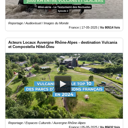
Reportage / Audiovisuel / Images du Monde
France |
17-05-2025
|
Vu 80514 fois
Acteurs Locaux Auvergne Rhône-Alpes - destination Vulcania
et Compostella Hôtel-Dieu
Reportage / Espaces Culturels / Auvergne Rhône-Alpes
France |
05-05-2025
|
Vu 85632 fois