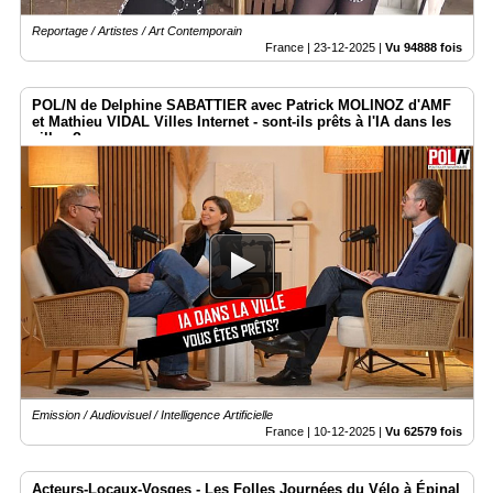
Reportage / Artistes / Art Contemporain
France |
23-12-2025
|
Vu 94888 fois
POL/N de Delphine SABATTIER avec Patrick MOLINOZ d'AMF
et Mathieu VIDAL Villes Internet - sont-ils prêts à l'IA dans les
villes ?
Emission / Audiovisuel / Intelligence Artificielle
France |
10-12-2025
|
Vu 62579 fois
Acteurs-Locaux-Vosges - Les Folles Journées du Vélo à Épinal