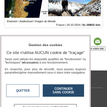
Emission / Audiovisuel / Images du Monde
France |
18-10-2024
|
Vu 100631 fois
Gestion des cookies
Insérez sur votre site
Ce site n'utilise AUCUN cookie de "traçage"
Seuls sont utilisés les dispositifs qualifiés de "fonctionnels" ou
"techniques"
nécessaires
à son fonctionnement..
Page 1 / 3
1
2
3
En revanche, pour plus de sécurité, vous pouvez toujours
paramétrer/gérer manuellement ceux-ci dans votre navigateur.
tvlocale.fr
CONTINUER
QUITTER
SANS COOKIE
Contactez-nous
En savoir +
A propos de tvlocale.fr