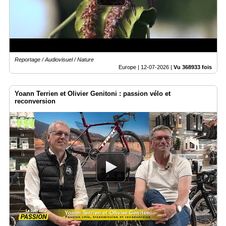
Vidéos
Médias
du
groupe
Reportage / Audiovisuel / Nature
Blogs
Europe |
12-07-2026
|
Vu 368933 fois
Prémium
Yoann Terrien et Olivier Genitoni : passion vélo et
Inscription
annuaire
reconversion
pro
Accès
éditeur