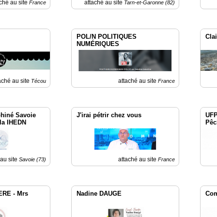
ché au site
attaché au site
France
Tarn-et-Garonne (82)
POL/N POLITIQUES
Cla
NUMÉRIQUES
aché au site
attaché au site
Técou
France
hiné Savoie
J'irai pétrir chez vous
UFP
 la IHEDN
Pêc
 au site
attaché au site
Savoie (73)
France
ERE - Mrs
Nadine DAUGE
Com