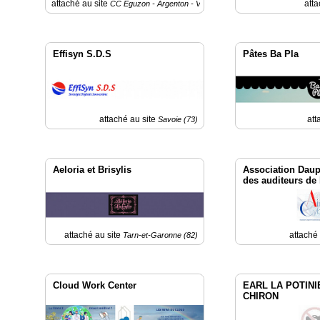
attaché au site
atta
CC Éguzon - Argenton - Vallée de la Creuse
Médias
du
groupe
Effisyn S.D.S
Pâtes Ba Pla
Blogs
Prémium
Inscription
annuaire
pro
attaché au site
att
Savoie (73)
Accès
éditeur
Aeloria et Brisylis
Association Daup
des auditeurs de
attaché au site
attaché
Tarn-et-Garonne (82)
Cloud Work Center
EARL LA POTINI
CHIRON