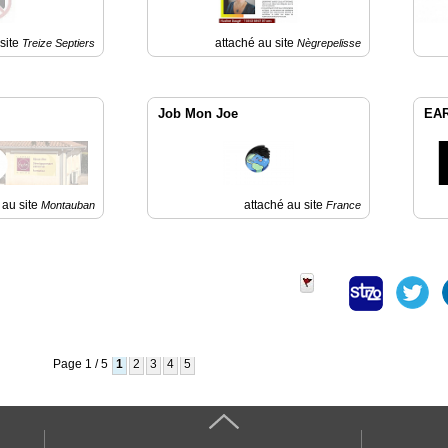
 site
attaché au site
Treize Septiers
Nègrepelisse
Job Mon Joe
EAR
 au site
attaché au site
Montauban
France
Page 1 / 5
1
2
3
4
5