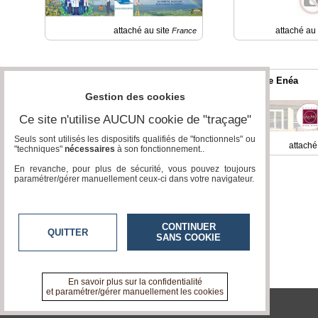
attaché au site
attaché au
France
Ferme de la Rousselière
Espace Enéa
Gestion des cookies
Ce site n'utilise AUCUN cookie de "traçage"
Seuls sont utilisés les dispositifs qualifiés de "fonctionnels" ou
attaché au site
attaché
Chemillé en Anjou
"techniques"
nécessaires
à son fonctionnement..
En revanche, pour plus de sécurité, vous pouvez toujours
paramétrer/gérer manuellement ceux-ci dans votre navigateur.
CONTINUER
QUITTER
SANS COOKIE
En savoir plus sur la confidentialité
et paramétrer/gérer manuellement les cookies