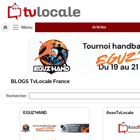
Menu
Articles
J'adhère
à
Hulcoq
TvLocale
France
Accueil
BLOGS TvLocale France
RUBRIQUES
Rechercher :
Agenda
EGUZ'HAND
AssoTvLocale
Gazette
Vidéos