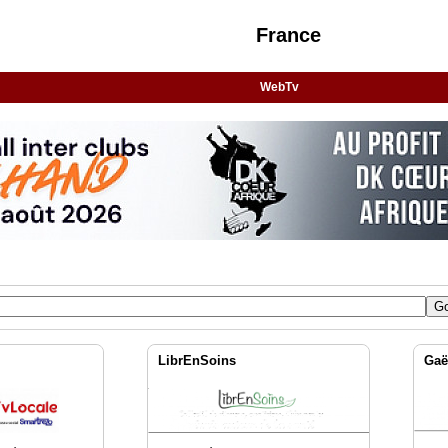
France
WebTv
LibrEnSoins
Gaë