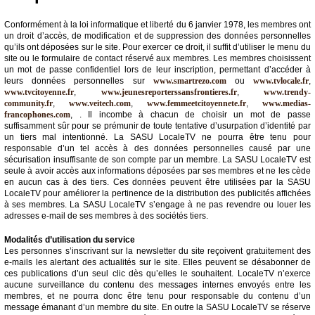
Conformément à la loi informatique et liberté du 6 janvier 1978, les membres ont
un droit d’accès, de modification et de suppression des données personnelles
qu’ils ont déposées sur le site. Pour exercer ce droit, il suffit d’utiliser le menu du
site ou le formulaire de contact réservé aux membres. Les membres choisissent
un mot de passe confidentiel lors de leur inscription, permettant d’accéder à
leurs données personnelles sur
www.smartrezo.com
ou
www.tvlocale.fr
,
www.tvcitoyenne.fr
,
www.jeunesreporterssansfrontieres.fr
,
www.trendy-
community.fr
,
www.veitech.com
,
www.femmeetcitoyennete.fr
,
www.medias-
francophones.com
, . Il incombe à chacun de choisir un mot de passe
suffisamment sûr pour se prémunir de toute tentative d’usurpation d’identité par
un tiers mal intentionné. La SASU LocaleTV ne pourra être tenu pour
responsable d’un tel accès à des données personnelles causé par une
sécurisation insuffisante de son compte par un membre. La SASU LocaleTV est
seule à avoir accès aux informations déposées par ses membres et ne les cède
en aucun cas à des tiers. Ces données peuvent être utilisées par la SASU
LocaleTV pour améliorer la pertinence de la distribution des publicités affichées
à ses membres. La SASU LocaleTV s’engage à ne pas revendre ou louer les
adresses e-mail de ses membres à des sociétés tiers.
Modalités d’utilisation du service
Les personnes s’inscrivant sur la newsletter du site reçoivent gratuitement des
e-mails les alertant des actualités sur le site. Elles peuvent se désabonner de
ces publications d’un seul clic dès qu’elles le souhaitent. LocaleTV n’exerce
aucune surveillance du contenu des messages internes envoyés entre les
membres, et ne pourra donc être tenu pour responsable du contenu d’un
message émanant d’un membre du site. En outre la SASU LocaleTV se réserve