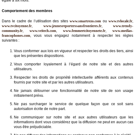
égale à six mois.
Comportement des membres
Dans le cadre de l’utilisation des sites
www.smartrezo.com
ou
www.tvlocale.fr
,
www.tvcitoyenne.fr
,
www.jeunesreporterssansfrontieres.fr
,
www.trendy-
community.fr
,
www.veitech.com
,
www.femmeetcitoyennete.fr
,
www.medias-
francophones.com
, vous vous engagez notamment à respecter les règles
suivantes :
Vous conformer aux lois en vigueur et respecter les droits des tiers, ainsi
que les présentes dispositions.
Vous comporter loyalement à l’égard de notre site et des autres
utilisateurs.
Respecter les droits de propriété intellectuelle afférents aux contenus
fournis par notre site et par les autres utilisateurs.
Ne jamais détourner une fonctionnalité de notre site de son usage
initialement prévu.
Ne pas surcharger le service de quelque façon que ce soit sans
autorisation écrite de notre part.
Ne communiquer sur notre site et aux autres utilisateurs que les
informations dont vous considérez que la diffusion ne peut en aucun cas
vous être préjudiciable.