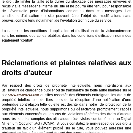
le droit de limiter la taille et la durée du stockage des messages envoyés et
reçus via la messagerie interne du site et ne pourra être tenu pour responsable
de l’éventuelle perte d’informations contenues dans ces messages. Les
conditions d’utilisation du site peuvent faire l’objet de modifications sans
préavis, compte tenu notamment de l’évolution technique du service.
La nature et les conditions d’application et d’utilisation de la visioconférence
sont les mêmes que celles établies dans les conditions d’utilisation nommées
également "contrat"
Réclamations et plaintes relatives aux
droits d’auteur
Par respect des droits de propriété intellectuelle, nous interdisons aux
utilisateurs de charger de publier ou de transmettre de toute autre manière sur le
site
www.smartrezo.com
ou sites associés des éléments enfreignant les droits de
propriété intellectuelle de tiers. Lors de la réception d’une notification d’une
prétendue contrefaçon telle qu’elle est décrite dans notre de protection de la
propriété intellectuelle, nous supprimons ou désactivons promptement l’accès
aux éléments concernés ou, en cas de violations répétées des droits d’auteur,
nous résilions les comptes des utilisateurs récidivistes, conformément au Digital
Millenium Copyright Act (DCMA). Si vous constatez le non-respect de vos droits
d’auteur du fait d’un élément publié sur le Site, vous pouvez adresser une
réclamation écrite à notre Agent chargé des questions juridiques.