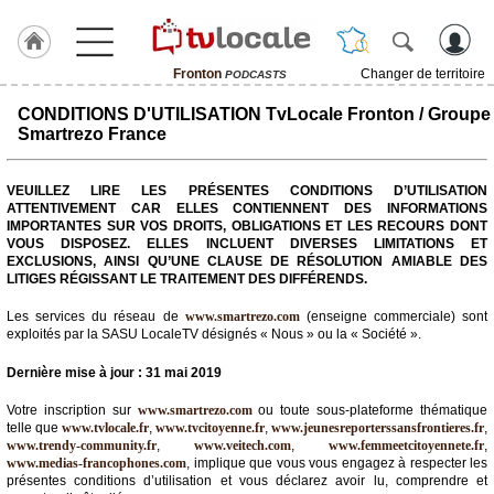
Fronton
Changer de territoire
PODCASTS
J'adhère
CONDITIONS D'UTILISATION TvLocale Fronton / Groupe
à
Smartrezo France
Hulcoq
ACCUEIL
VEUILLEZ LIRE LES PRÉSENTES CONDITIONS D’UTILISATION
Fronton
ATTENTIVEMENT CAR ELLES CONTIENNENT DES INFORMATIONS
IMPORTANTES SUR VOS DROITS, OBLIGATIONS ET LES RECOURS DONT
VOUS DISPOSEZ. ELLES INCLUENT DIVERSES LIMITATIONS ET
TvLocale
EXCLUSIONS, AINSI QU’UNE CLAUSE DE RÉSOLUTION AMIABLE DES
France
LITIGES RÉGISSANT LE TRAITEMENT DES DIFFÉRENDS.
Accueil
Les services du réseau de
www.smartrezo.com
(enseigne commerciale) sont
exploités par la SASU LocaleTV désignés « Nous » ou la « Société ».
RUBRIQUES
Dernière mise à jour : 31 mai 2019
Agenda
Votre inscription sur
www.smartrezo.com
ou toute sous-plateforme thématique
telle que
www.tvlocale.fr
,
www.tvcitoyenne.fr
,
www.jeunesreporterssansfrontieres.fr
,
www.trendy-community.fr
,
www.veitech.com
,
www.femmeetcitoyennete.fr
,
Gazette
www.medias-francophones.com
, implique que vous vous engagez à respecter les
présentes conditions d’utilisation et vous déclarez avoir lu, comprendre et
Vidéos