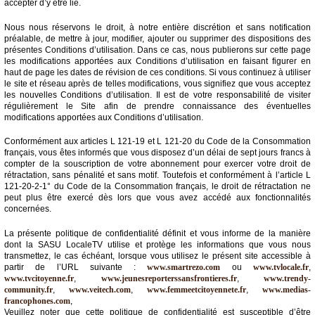
accepter d’y être lié.
Médias
Nous nous réservons le droit, à notre entière discrétion et sans notification
du
préalable, de mettre à jour, modifier, ajouter ou supprimer des dispositions des
groupe
présentes Conditions d’utilisation. Dans ce cas, nous publierons sur cette page
les modifications apportées aux Conditions d’utilisation en faisant figurer en
haut de page les dates de révision de ces conditions. Si vous continuez à utiliser
Blogs
le site et réseau après de telles modifications, vous signifiez que vous acceptez
Prémium
les nouvelles Conditions d’utilisation. Il est de votre responsabilité de visiter
régulièrement le Site afin de prendre connaissance des éventuelles
Inscription
modifications apportées aux Conditions d’utilisation.
annuaire
pro
Conformément aux articles L 121-19 et L 121-20 du Code de la Consommation
français, vous êtes informés que vous disposez d’un délai de sept jours francs à
Accès
compter de la souscription de votre abonnement pour exercer votre droit de
éditeur
rétractation, sans pénalité et sans motif. Toutefois et conformément à l’article L
121-20-2-1° du Code de la Consommation français, le droit de rétractation ne
peut plus être exercé dès lors que vous avez accédé aux fonctionnalités
concernées.
La présente politique de confidentialité définit et vous informe de la manière
dont la SASU LocaleTV utilise et protège les informations que vous nous
transmettez, le cas échéant, lorsque vous utilisez le présent site accessible à
partir de l’URL suivante :
www.smartrezo.com
ou
www.tvlocale.fr
,
www.tvcitoyenne.fr
,
www.jeunesreporterssansfrontieres.fr
,
www.trendy-
community.fr
,
www.veitech.com
,
www.femmeetcitoyennete.fr
,
www.medias-
francophones.com
,
Veuillez noter que cette politique de confidentialité est susceptible d’être