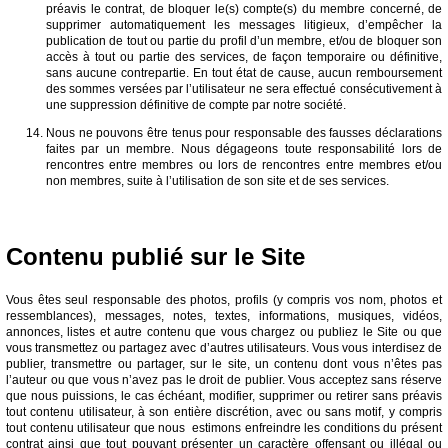
préavis le contrat, de bloquer le(s) compte(s) du membre concerné, de
supprimer automatiquement les messages litigieux, d’empêcher la
publication de tout ou partie du profil d’un membre, et/ou de bloquer son
accès à tout ou partie des services, de façon temporaire ou définitive,
sans aucune contrepartie. En tout état de cause, aucun remboursement
des sommes versées par l’utilisateur ne sera effectué consécutivement à
une suppression définitive de compte par notre société.
Nous ne pouvons être tenus pour responsable des fausses déclarations
faites par un membre. Nous dégageons toute responsabilité lors de
rencontres entre membres ou lors de rencontres entre membres et/ou
non membres, suite à l’utilisation de son site et de ses services.
Contenu publié sur le Site
Vous êtes seul responsable des photos, profils (y compris vos nom, photos et
ressemblances), messages, notes, textes, informations, musiques, vidéos,
annonces, listes et autre contenu que vous chargez ou publiez le Site ou que
vous transmettez ou partagez avec d’autres utilisateurs. Vous vous interdisez de
publier, transmettre ou partager, sur le site, un contenu dont vous n’êtes pas
l’auteur ou que vous n’avez pas le droit de publier. Vous acceptez sans réserve
que nous puissions, le cas échéant, modifier, supprimer ou retirer sans préavis
tout contenu utilisateur, à son entière discrétion, avec ou sans motif, y compris
tout contenu utilisateur que nous estimons enfreindre les conditions du présent
contrat ainsi que tout pouvant présenter un caractère offensant ou illégal ou