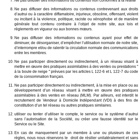
Ne pas diffuser des informations ou contenus non conformes à la réalité
Ne pas diffuser des informations ou contenus contrevenant aux droits
d’autrui ou à caractère diffamatoire, injurieux, obscène, offensant, violent
ou incitant à la violence, politique, raciste ou xénophobe et de manière
générale tout contenu contraire à l’objet de notre site, aux lois et
règlements en vigueur ou aux bonnes mœurs.
Ne pas diffuser des informations ou contenus ayant pour effet de
diminuer, de désorganiser, d’empêcher l’utilisation normale de notre site,
d’interrompre et/ou de ralentir la circulation normale des communications
entre les membres.
Ne pas participer directement ou indirectement, à un réseau visant à
mettre en œuvre des pratiques assimilables à des ventes ou prestations "
à la boule de neige " prévues par les articles L 122-6 et L 122-7 du code
de la consommation français.
Ne pas participer directement ou indirectement, à la mise en place ou au
développement d’un réseau visant à mettre en œuvre des pratiques
assimilables à des ventes en réseau (MLM). Par ailleurs, est interdit le
recrutement de Vendeur à Domicile Indépendant (VDI) à des fins de
constitution d’un tel réseau ou autres pratiques similaires.
utiliser ou tenter d’utiliser le compte, le service ou le système d’autrui
sans l’autorisation de la Société, ou créer une fausse identité sur le
Service ou le Site.
En cas de manquement par un membre à une ou plusieurs de ces
règles, nous nous réservons le droit de résilier unilatéralement et sans