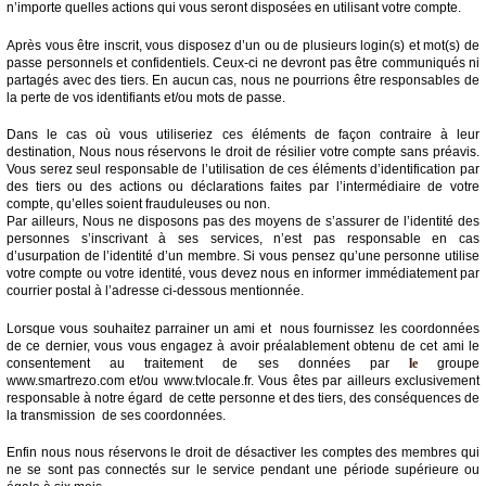
n’importe quelles actions qui vous seront disposées en utilisant votre compte.
Après vous être inscrit, vous disposez d’un ou de plusieurs login(s) et mot(s) de
passe personnels et confidentiels. Ceux-ci ne devront pas être communiqués ni
partagés avec des tiers. En aucun cas, nous ne pourrions être responsables de
la perte de vos identifiants et/ou mots de passe.
Dans le cas où vous utiliseriez ces éléments de façon contraire à leur
destination, Nous nous réservons le droit de résilier votre compte sans préavis.
Vous serez seul responsable de l’utilisation de ces éléments d’identification par
des tiers ou des actions ou déclarations faites par l’intermédiaire de votre
compte, qu’elles soient frauduleuses ou non.
Par ailleurs, Nous ne disposons pas des moyens de s’assurer de l’identité des
personnes s’inscrivant à ses services, n’est pas responsable en cas
d’usurpation de l’identité d’un membre. Si vous pensez qu’une personne utilise
votre compte ou votre identité, vous devez nous en informer immédiatement par
courrier postal à l’adresse ci-dessous mentionnée.
Lorsque vous souhaitez parrainer un ami et nous fournissez les coordonnées
de ce dernier, vous vous engagez à avoir préalablement obtenu de cet ami le
consentement au traitement de ses données par
le
groupe
www.smartrezo.com et/ou www.tvlocale.fr. Vous êtes par ailleurs exclusivement
responsable à notre égard de cette personne et des tiers, des conséquences de
la transmission de ses coordonnées.
Enfin nous nous réservons le droit de désactiver les comptes des membres qui
ne se sont pas connectés sur le service pendant une période supérieure ou