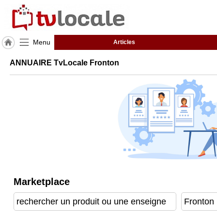
Menu
Articles
J'adhère
ANNUAIRE TvLocale Fronton
à
Hulcoq
ACCUEIL
Fronton
TvLocale
France
Accueil
RUBRIQUES
Marketplace
Agenda
Gazette