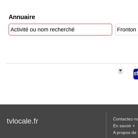
Vidéos
Annuaire
Médias
du
groupe
Blogs
Prémium
Inscription
annuaire
pro
Accès
éditeur
Contactez-n
tvlocale.fr
En savoir +
A propos de t