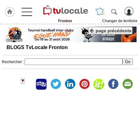
Fronton
Changer de territoire
J'adhère
page précédente
à
Hulcoq
BLOGS TvLocale Fronton
ACCUEIL
Fronton
Rechercher :
TvLocale
France
Accueil
RUBRIQUES
Agenda
Gazette
Vidéos