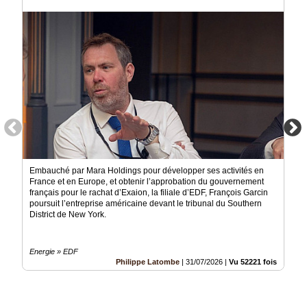
Médias
du
groupe
Blogs
Prémium
Inscription
annuaire
pro
Accès
éditeur
Embauché par Mara Holdings pour développer ses activités en
France et en Europe, et obtenir l’approbation du gouvernement
français pour le rachat d’Exaion, la filiale d’EDF, François Garcin
poursuit l’entreprise américaine devant le tribunal du Southern
District de New York.
Energie » EDF
Philippe Latombe
|
31/07/2026
|
Vu 52221 fois