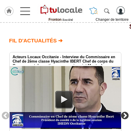
Fronton
Changer de territoire
Société
J'adhère
à
Hulcoq
FIL D'ACTUALITÉS ➔
ACCUEIL
Fronton
Acteurs Locaux Occitanie - Interview du Commissaire en
Chef de 2ème classe Hyacinthe IBERT Chef de corps du
Groupement de soutien au commissariat Montauban
TvLocale
France
Accueil
RUBRIQUES
Agenda
Gazette
Vidéos