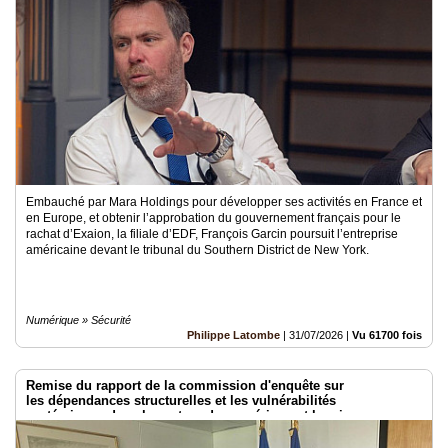
Médias
du
groupe
Blogs
Prémium
Inscription
annuaire
pro
Embauché par Mara Holdings pour développer ses activités en France et
en Europe, et obtenir l’approbation du gouvernement français pour le
Accès
rachat d’Exaion, la filiale d’EDF, François Garcin poursuit l’entreprise
éditeur
américaine devant le tribunal du Southern District de New York.
Numérique » Sécurité
Philippe Latombe
|
31/07/2026
|
Vu 61700 fois
Remise du rapport de la commission d'enquête sur
les dépendances structurelles et les vulnérabilités
systémiques dans le secteur du numérique et les risques pour
l’indépendance de la France