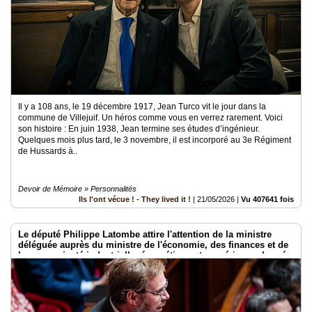
Il y a 108 ans, le 19 décembre 1917, Jean Turco vit le jour dans la
commune de Villejuif. Un héros comme vous en verrez rarement. Voici
son histoire : En juin 1938, Jean termine ses études d’ingénieur.
Quelques mois plus tard, le 3 novembre, il est incorporé au 3e Régiment
de Hussards à..
Devoir de Mémoire » Personnalités
Ils l'ont vécue ! - They lived it !
|
21/05/2026
|
Vu 407641 fois
Le député Philippe Latombe attire l'attention de la ministre
déléguée auprès du ministre de l'économie, des finances et de
la souveraineté industrielle, énergétique et numérique, chargée
de l'intelligence artificielle et du numérique