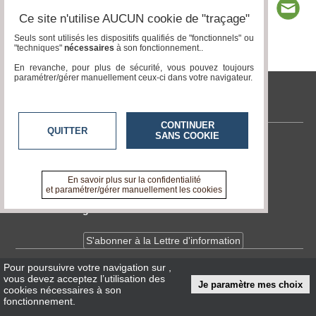
Ce site n'utilise AUCUN cookie de "traçage"
Seuls sont utilisés les dispositifs qualifiés de "fonctionnels" ou
"techniques"
nécessaires
à son fonctionnement..
Page 1 / 10
1
2
3
4
5
6
7
8
9
10
En revanche, pour plus de sécurité, vous pouvez toujours
paramétrer/gérer manuellement ceux-ci dans votre navigateur.
tvlocale.fr
CONTINUER
QUITTER
SANS COOKIE
Contactez-nous
En savoir +
A propos de tvlocale.fr
En savoir plus sur la confidentialité
et paramétrer/gérer manuellement les cookies
Devenir délégué
S'abonner à la Lettre d'information
Pour poursuivre votre navigation sur
,
Infos
CNIL/RGPD
vous devez acceptez l’utilisation des
Je paramètre mes choix
Conditions Générales d'Utilisation
cookies nécessaires à son
fonctionnement.