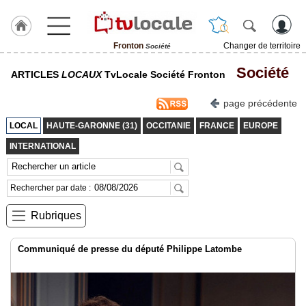
Fronton
Changer de territoire
Société
J'adhère
Société
ARTICLES
LOCAUX
TvLocale Société Fronton
à
Hulcoq
page précédente
ACCUEIL
Fronton
LOCAL
HAUTE-GARONNE (31)
OCCITANIE
FRANCE
EUROPE
INTERNATIONAL
TvLocale
France
Rechercher par date :
Accueil
Rubriques
RUBRIQUES
Communiqué de presse du député Philippe Latombe
Agenda
Gazette
Vidéos