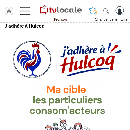
Fronton
Changer de territoire
J'adhère à Hulcoq
J'adhère
à
Hulcoq
ACCUEIL
Fronton
TvLocale
France
Accueil
RUBRIQUES
Agenda
Gazette
Vidéos