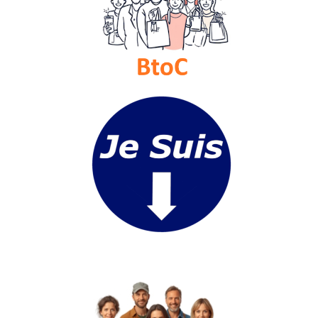
Médias
du
groupe
Blogs
Prémium
Inscription
annuaire
pro
Accès
éditeur