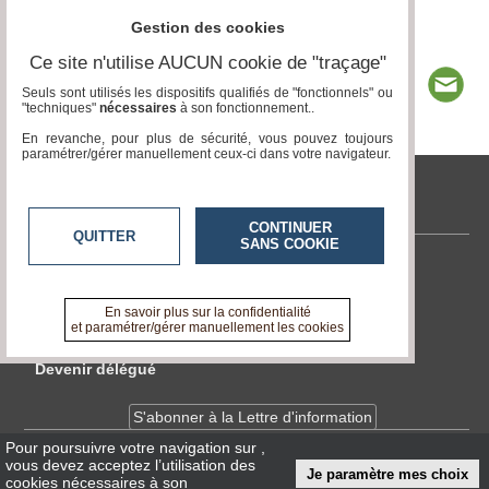
Gestion des cookies
Ce site n'utilise AUCUN cookie de "traçage"
Seuls sont utilisés les dispositifs qualifiés de "fonctionnels" ou
"techniques"
nécessaires
à son fonctionnement..
En revanche, pour plus de sécurité, vous pouvez toujours
paramétrer/gérer manuellement ceux-ci dans votre navigateur.
tvlocale.fr
CONTINUER
QUITTER
SANS COOKIE
Contactez-nous
En savoir +
En savoir plus sur la confidentialité
A propos de tvlocale.fr
et paramétrer/gérer manuellement les cookies
Devenir délégué
S'abonner à la Lettre d'information
Pour poursuivre votre navigation sur
,
vous devez acceptez l’utilisation des
Infos
CNIL/RGPD
Je paramètre mes choix
cookies nécessaires à son