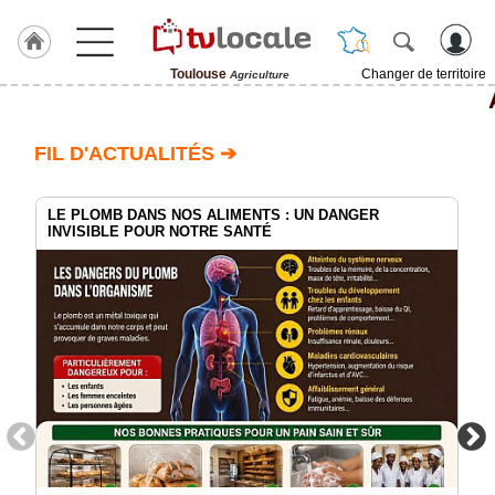
Toulouse
Changer de territoire
Agriculture
J'adhère
à
Hulcoq
FIL D'ACTUALITÉS ➔
ACCUEIL
Toulouse
LE PLOMB DANS NOS ALIMENTS : UN DANGER
INVISIBLE POUR NOTRE SANTÉ
TvLocale
France
Accueil
RUBRIQUES
Agenda
Gazette
Vidéos