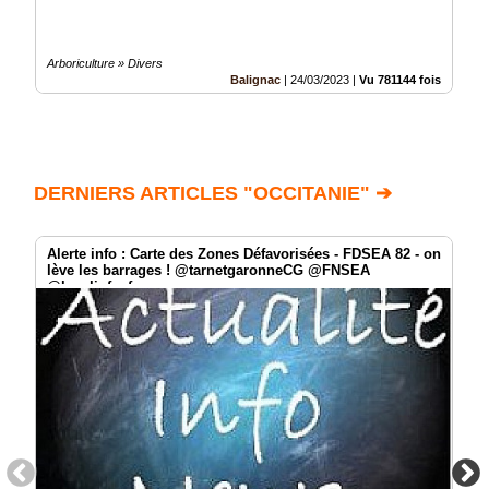
Arboriculture » Divers
Balignac
|
24/03/2023
|
Vu 781144 fois
DERNIERS ARTICLES "OCCITANIE" ➔
Alerte info : Carte des Zones Défavorisées - FDSEA 82 - on
lève les barrages ! @tarnetgaronneCG @FNSEA ‏
@localinfo_fr