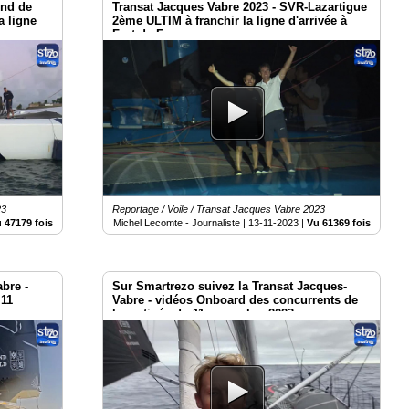
ond de
Transat Jacques Vabre 2023 - SVR-Lazartigue
a ligne
2ème ULTIM à franchir la ligne d'arrivée à
Fort-de-France
23
Reportage / Voile / Transat Jacques Vabre 2023
 47179 fois
Michel Lecomte - Journaliste |
13-11-2023
|
Vu 61369 fois
abre -
Sur Smartrezo suivez la Transat Jacques-
 11
Vabre - vidéos Onboard des concurrents de
la matinée du 11 novembre 2023