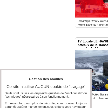
Reportage / Voile / Tran
Michel Lecomte - Journali
TV Locale LE HAVRE
bateaux de la Trans
journée du 10 nove
Gestion des cookies
Ce site n'utilise AUCUN cookie de "traçage"
Seuls sont utilisés les dispositifs qualifiés de "fonctionnels" ou
Reportage / Voile / Tran
"techniques"
nécessaires
à son fonctionnement..
Michel Lecomte - Journali
En revanche, pour plus de sécurité, vous pouvez toujours
paramétrer/gérer manuellement ceux-ci dans votre navigateur.