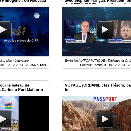
 Philogène : Un Nouveau
avec Stephan Français Président fo
de METAVISIO Thomson Computing
est aujourd'hui valorisé moins que 
propres".
lturelles / Jeunesse
Emission / INFORMATIQUE / Tablettes et Ord
nce |
22-12-2023
|
Vu 35409 fois
Pontault Combault |
19-12-2023
|
Vu
our le bateau de
VOYAGE jORDANIE : les Trésors, par
 Cartier à Port-Mathurin
fin