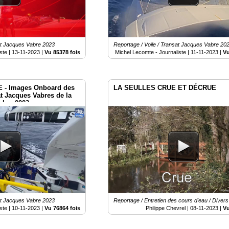
sat Jacques Vabre 2023
Reportage / Voile / Transat Jacques Vabre 20
ste |
13-11-2023
|
Vu 85378 fois
Michel Lecomte - Journaliste |
11-11-2023
|
Vu
 - Images Onboard des
LA SEULLES CRUE ET DÉCRUE
at Jacques Vabres de la
mbre 2023.
sat Jacques Vabre 2023
Reportage / Entretien des cours d'eau / Divers
ste |
10-11-2023
|
Vu 76864 fois
Philippe Chevrel |
08-11-2023
|
Vu