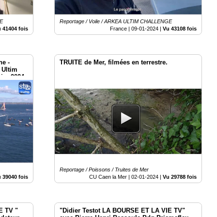
GE
Reportage / Voile / ARKEA ULTIM CHALLENGE
 41404 fois
France |
09-01-2024
|
Vu 43108 fois
ne -
TRUITE de Mer, filmées en terrestre.
 Ultim
ier 2024
Reportage / Poissons / Truites de Mer
 39040 fois
CU Caen la Mer |
02-01-2024
|
Vu 29788 fois
E TV "
"Didier Testot LA BOURSE ET LA VIE TV"