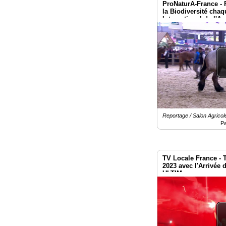
ProNaturA-France - 
la Biodiversité cha
International de l'Ag
Reportage / Salon Agricole
Pa
TV Locale France - 
2023 avec l'Arrivée
ULTIM