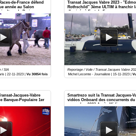
Races-de-France défend
Transat Jacques Vabre 2023 - "Edm
que année au Salon
Rothschild" 3ème ULTIM à franchir l
riculture de Paris
d'arrivée à Fort-de-France
 / SIA
Reportage / Voile / Transat Jacques Vabre 20
ris |
22-11-2023
|
Vu 30854 fois
Michel Lecomte - Journaliste |
15-11-2023
|
Vu
Transat-Jacques-Vabre
Smartrezo suit la Transat Jacques-V
 de Banque-Populaire 1er
vidéos Onboard des concurrents du
novembre 2023 Après-Midi