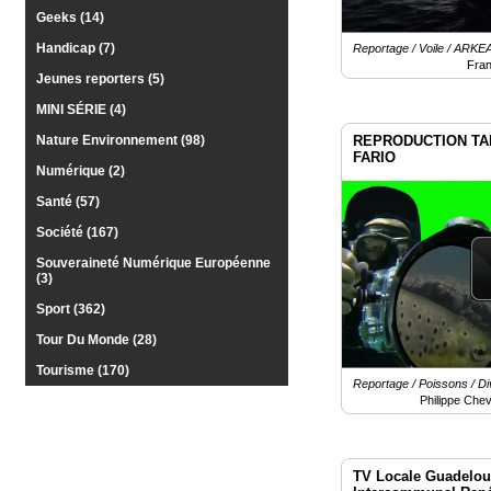
Geeks (14)
Vidéos
Handicap (7)
Reportage / Voile / AR
Fra
Médias
Jeunes reporters (5)
du
groupe
MINI SÉRIE (4)
REPRODUCTION TA
Nature Environnement (98)
Blogs
FARIO
Prémium
Numérique (2)
Santé (57)
Inscription
annuaire
Société (167)
pro
Souveraineté Numérique Européenne
Accès
(3)
éditeur
Sport (362)
Tour Du Monde (28)
Tourisme (170)
Reportage / Poissons / Di
Philippe Chev
TV Locale Guadeloup