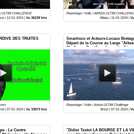
KEA ULTIM CHALLENGE
Reportage / Voile / ARKEA ULTIM CHALLEN
nce |
12-01-2024
|
Vu 36239 fois
Albias |
11-01-2024
|
Vu
RDIVE DES TRUITES
Smartrezo et Acteurs-Locaux Bretag
Départ de la Course au Large "Arkea
Challenge Brest" ce dimanche 7 janv
vers
Reportage / Voile / Arkea ULTIM Challenge
rel |
07-01-2024
|
Vu 33873 fois
Brest |
07-01-2024
|
Vu
e - Le Centre
"Didier Testot LA BOURSE ET LA VI