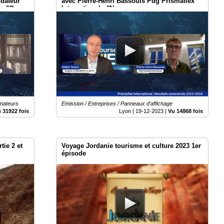
ndateur
avec Pierre-Henri Bassouls Pdg Prismaflex
 : "On
International : "Nous pouvons concurrencer
nos fonds
le LCD sur un marché de volume".
inateurs
Emission / Entreprises / Panneaux d'affichage
 31922 fois
Lyon |
19-12-2023
|
Vu 14868 fois
tie 2 et
Voyage Jordanie tourisme et culture 2023 1er
épisode