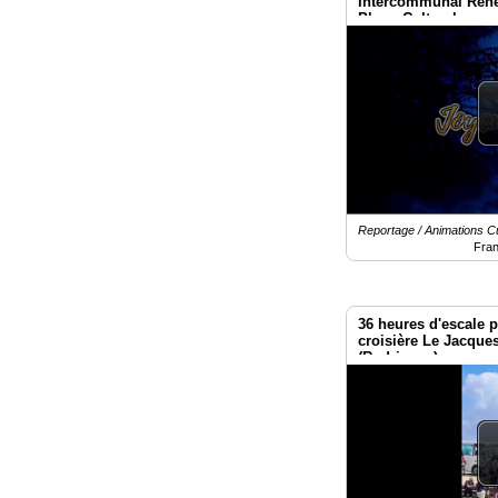
Intercommunal René
Phare Culturel.
Reportage / Animations Cu
Fra
36 heures d'escale p
croisière Le Jacques
(Rodrigues)