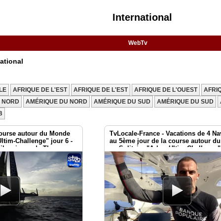
International
WebTv
ational
LE
AFRIQUE DE L'EST
AFRIQUE DE L'EST
AFRIQUE DE L'OUEST
AFRI
 NORD
AMÉRIQUE DU NORD
AMÉRIQUE DU SUD
AMÉRIQUE DU SUD
B
Course autour du Monde
TvLocale-France - Vacations de 4 Na
Ultim-Challenge" jour 6 -
au 5ème jour de la course autour d
 silencieuse de Thomas
en Solitaire "Arkea-Ultim-Challenge"
o