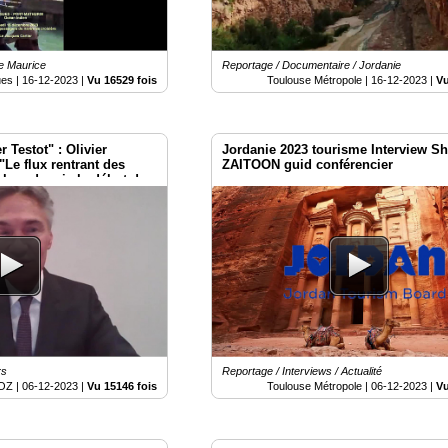
le Maurice
Reportage / Documentaire / Jordanie
ues |
16-12-2023
|
Vu 16529 fois
Toulouse Métropole |
16-12-2023
|
Vu
r Testot" : Olivier
Jordanie 2023 tourisme Interview S
Le flux rentrant des
ZAITOON guid conférencier
 bon depuis le début de
rs
Reportage / Interviews / Actualité
OZ |
06-12-2023
|
Vu 15146 fois
Toulouse Métropole |
06-12-2023
|
Vu