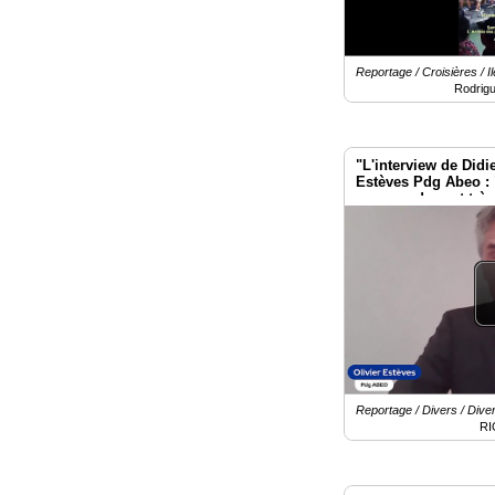
Reportage / Croisières / I
Rodrig
"L'interview de Didie
Estèves Pdg Abeo : "
commandes est très
l'exercice".
Reportage / Divers / Dive
RI