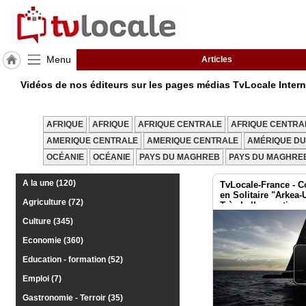
Menu
Articles
J'adhère
Vidéos de nos éditeurs sur les pages médias TvLocale Intern
à
Hulcoq
AFRIQUE
AFRIQUE
AFRIQUE CENTRALE
AFRIQUE CENTRA
ACCUEIL
International
AMERIQUE CENTRALE
AMERIQUE CENTRALE
AMÉRIQUE DU
OCÉANIE
OCÉANIE
PAYS DU MAGHREB
PAYS DU MAGHRE
TvLocale
A la une (120)
France
TvLocale-France - 
en Solitaire "Arkea-
Agriculture (72)
Très belle vacation
Accueil
COVILLE sur Sodeb
Culture (345)
RUBRIQUES
Economie (360)
Education - formation (52)
Agenda
Emploi (7)
Gazette
Gastronomie - Terroir (35)