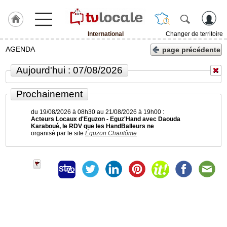
International
Changer de territoire
J'adhère
AGENDA
page précédente
à
Hulcoq
Aujourd'hui : 07/08/2026
ACCUEIL
International
Prochainement
du 19/08/2026 à 08h30 au 21/08/2026 à 19h00 :
TvLocale
Acteurs Locaux d'Eguzon - Eguz'Hand avec Daouda
France
Karaboué, le RDV que les HandBalleurs ne
organisé par le site
Éguzon Chantôme
Accueil
RUBRIQUES
Agenda
Gazette
Vidéos