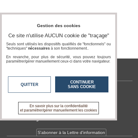
Médias
du
groupe
Gestion des cookies
Blogs
Ce site n'utilise AUCUN cookie de "traçage"
Prémium
Seuls sont utilisés les dispositifs qualifiés de "fonctionnels" ou
"techniques"
nécessaires
à son fonctionnement..
Inscription
annuaire
En revanche, pour plus de sécurité, vous pouvez toujours
pro
paramétrer/gérer manuellement ceux-ci dans votre navigateur.
Accès
tvlocale.fr
éditeur
CONTINUER
QUITTER
SANS COOKIE
Contactez-nous
En savoir +
A propos de tvlocale.fr
En savoir plus sur la confidentialité
et paramétrer/gérer manuellement les cookies
Devenir délégué
S'abonner à la Lettre d'information