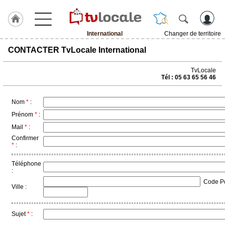
International
Changer de territoire
J'adhère
CONTACTER TvLocale International
à
Hulcoq
TvLocale
Tél : 05 63 65 56 46
ACCUEIL
International
Nom
*
:
TvLocale
Prénom
*
:
France
Mail
*
:
Confirmer
Accueil
*
:
RUBRIQUES
Téléphone
:
Code Pos
Agenda
Ville :
Gazette
Sujet
*
:
Vidéos