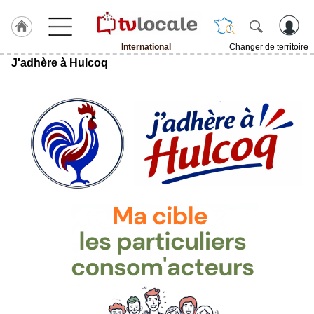
International
Changer de territoire
J'adhère à Hulcoq
J'adhère
à
Hulcoq
ACCUEIL
International
TvLocale
France
Accueil
RUBRIQUES
Agenda
Gazette
Vidéos