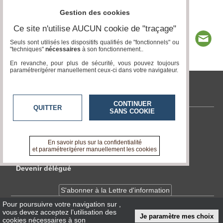
Gestion des cookies
Ce site n'utilise AUCUN cookie de "traçage"
Seuls sont utilisés les dispositifs qualifiés de "fonctionnels" ou
"techniques"
nécessaires
à son fonctionnement..
En revanche, pour plus de sécurité, vous pouvez toujours
paramétrer/gérer manuellement ceux-ci dans votre navigateur.
tvlocale.fr
CONTINUER
QUITTER
SANS COOKIE
Contactez-nous
En savoir +
En savoir plus sur la confidentialité
A propos de tvlocale.fr
et paramétrer/gérer manuellement les cookies
Devenir délégué
S'abonner à la Lettre d'information
Pour poursuivre votre navigation sur
,
vous devez acceptez l’utilisation des
Infos
CNIL/RGPD
Je paramètre mes choix
cookies nécessaires à son