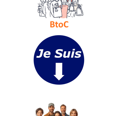
Médias
du
groupe
Blogs
Prémium
Inscription
annuaire
pro
Accès
éditeur