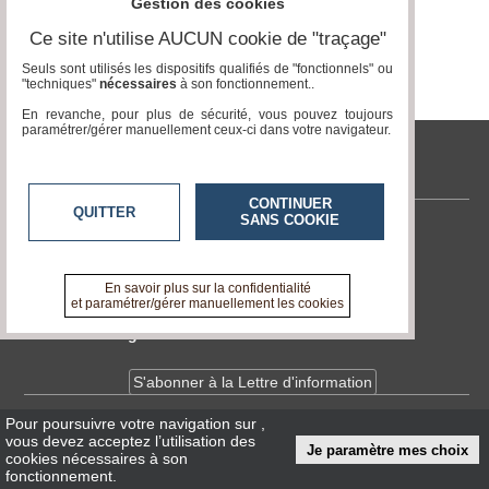
Gestion des cookies
Ce site n'utilise AUCUN cookie de "traçage"
Médias
du
Seuls sont utilisés les dispositifs qualifiés de "fonctionnels" ou
groupe
"techniques"
nécessaires
à son fonctionnement..
En revanche, pour plus de sécurité, vous pouvez toujours
Blogs
paramétrer/gérer manuellement ceux-ci dans votre navigateur.
Prémium
tvlocale.fr
Inscription
annuaire
pro
CONTINUER
QUITTER
SANS COOKIE
Contactez-nous
Accès
éditeur
En savoir +
A propos de tvlocale.fr
En savoir plus sur la confidentialité
et paramétrer/gérer manuellement les cookies
Devenir délégué
S'abonner à la Lettre d'information
Pour poursuivre votre navigation sur
,
Infos
CNIL/RGPD
vous devez acceptez l’utilisation des
Je paramètre mes choix
Conditions Générales d'Utilisation
cookies nécessaires à son
fonctionnement.