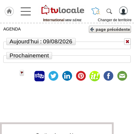
International
Changer de territoire
MINI SÉRIE
J'adhère
AGENDA
page précédente
à
Hulcoq
Aujourd'hui : 09/08/2026
ACCUEIL
International
Prochainement
TvLocale
France
Accueil
RUBRIQUES
Agenda
Gazette
Vidéos