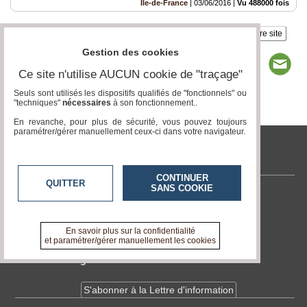
Ile-de-France
|
03/06/2016
|
Vu 488000 fois
Insérez sur votre site
Gestion des cookies
Ce site n'utilise AUCUN cookie de "traçage"
Seuls sont utilisés les dispositifs qualifiés de "fonctionnels" ou
"techniques"
nécessaires
à son fonctionnement..
Page 1 / 1
1
En revanche, pour plus de sécurité, vous pouvez toujours
paramétrer/gérer manuellement ceux-ci dans votre navigateur.
tvlocale.fr
CONTINUER
QUITTER
SANS COOKIE
Contactez-nous
En savoir +
A propos de tvlocale.fr
En savoir plus sur la confidentialité
et paramétrer/gérer manuellement les cookies
Devenir délégué
S'abonner à la Lettre d'information