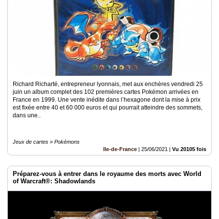
Vidéos
Médias
du
groupe
Blogs
Prémium
Richard Richarté, entrepreneur lyonnais, met aux enchères vendredi 25
Inscription
juin un album complet des 102 premières cartes Pokémon arrivées en
annuaire
France en 1999. Une vente inédite dans l’hexagone dont la mise à prix
pro
est fixée entre 40 et 60 000 euros et qui pourrait atteindre des sommets,
dans une..
Accès
éditeur
Jeux de cartes » Pokémons
Ile-de-France
|
25/06/2021
|
Vu 20105 fois
Préparez-vous à entrer dans le royaume des morts avec World
of Warcraft®: Shadowlands