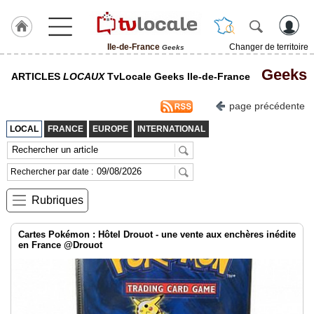
Ile-de-France
Changer de territoire
Geeks
J'adhère
Geeks
ARTICLES
LOCAUX
TvLocale Geeks Ile-de-France
à
Hulcoq
page précédente
ACCUEIL
Ile-
LOCAL
FRANCE
EUROPE
INTERNATIONAL
de-
France
Rechercher par date :
TvLocale
France
Rubriques
Accueil
Cartes Pokémon : Hôtel Drouot - une vente aux enchères inédite
RUBRIQUES
en France @Drouot
Agenda
Gazette