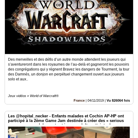
Des merveilles et des défis d’un autre monde attendent les joueurs qui
s’aventureront dans les royaumes de l’au-delà et gagneront les pouvoirs
des congrégations qui y règnent Bravez les dangers de Tourment, la tour
des Damnés, un donjon en perpétuel changement ouvert aux joueurs
solo et aux..
Jeux vidéos » World of Warcraft®
France
|
04/11/2019
|
Vu 826064 fois
Les @hopital_necker - Enfants malades et Cochin AP-HP ont
participé à la 2ème Game Jam destinée à créer des « serious
games » pour adolescents et jeunes adultes atteints de
mucoviscidose @APHP