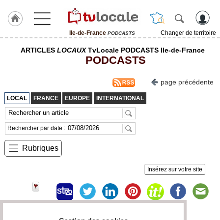
Ile-de-France
Changer de territoire
PODCASTS
J'adhère
ARTICLES
LOCAUX
TvLocale PODCASTS Ile-de-France
à
PODCASTS
Hulcoq
ACCUEIL
page précédente
Ile-
de-
LOCAL
FRANCE
EUROPE
INTERNATIONAL
France
TvLocale
Rechercher par date :
France
Rubriques
Accueil
Insérez sur votre site
RUBRIQUES
Agenda
Gazette