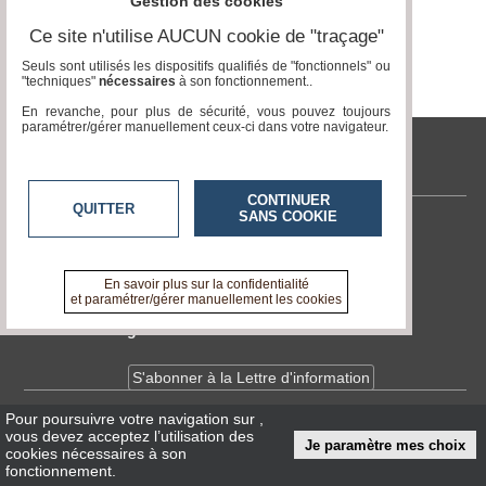
Gestion des cookies
Page 0 / 0
Vidéos
Ce site n'utilise AUCUN cookie de "traçage"
Seuls sont utilisés les dispositifs qualifiés de "fonctionnels" ou
Médias
"techniques"
nécessaires
à son fonctionnement..
du
groupe
En revanche, pour plus de sécurité, vous pouvez toujours
paramétrer/gérer manuellement ceux-ci dans votre navigateur.
Blogs
Prémium
tvlocale.fr
CONTINUER
Inscription
QUITTER
SANS COOKIE
annuaire
pro
Contactez-nous
En savoir +
Accès
A propos de tvlocale.fr
En savoir plus sur la confidentialité
éditeur
et paramétrer/gérer manuellement les cookies
Devenir délégué
S'abonner à la Lettre d'information
Pour poursuivre votre navigation sur
,
Infos
CNIL/RGPD
vous devez acceptez l’utilisation des
Je paramètre mes choix
Conditions Générales d'Utilisation
cookies nécessaires à son
fonctionnement.