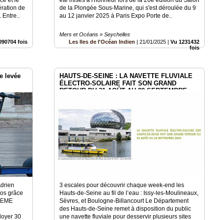
ération de
de la Plongée Sous-Marine, qui s'est déroulée du 9
 Entre..
au 12 janvier 2025 à Paris Expo Porte de..
Mers et Océans » Seychelles
090704 fois
Les Iles de l'Océan Indien
|
21/01/2025
|
Vu 1231432
fois
e levée
HAUTS-DE-SEINE : LA NAVETTE FLUVIALE
ÉLECTRO-SOLAIRE FAIT SON GRAND
RETOUR DU 31 AOÛT AU 29 SEPTEMBRE
2024
Adrien
3 escales pour découvrir chaque week-end les
ros grâce
Hauts-de-Seine au fil de l’eau : Issy-les-Moulineaux,
ADEME
Sèvres, et Boulogne-Billancourt Le Département
des Hauts-de-Seine remet à disposition du public
loyer 30
une navette fluviale pour desservir plusieurs sites