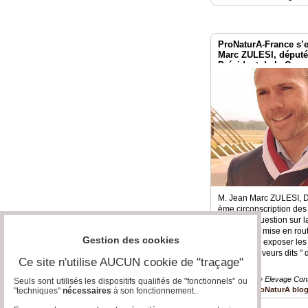
ProNaturA-France s’e
Marc ZULESI, déput
Président de la Com
développement durable
M. Jean Marc ZULESI, D
ème circonscription de
posé une question sur la 
à activer sa mise en ro
Gestion des cookies
souhaité lui exposer les d
pour les éleveurs dits " d
Ce site n'utilise AUCUN cookie de "traçage"
Biodiversité » Elevage Con
Seuls sont utilisés les dispositifs qualifiés de "fonctionnels" ou
ProNaturA blo
"techniques"
nécessaires
à son fonctionnement..