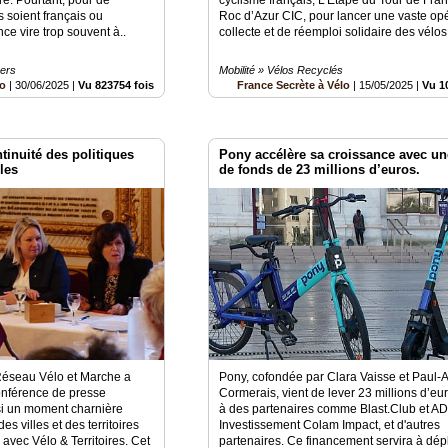
s soient français ou
Roc d’Azur CIC, pour lancer une vaste op
nce vire trop souvent à..
collecte et de réemploi solidaire des vélos.
vers
Mobilité » Vélos Recyclés
lo
|
30/06/2025
|
Vu 823754 fois
France Secrète à Vélo
|
15/05/2025
|
Vu 1
tinuité des politiques
Pony accélère sa croissance avec un
les
de fonds de 23 millions d’euros.
 Réseau Vélo et Marche a
Pony, cofondée par Clara Vaisse et Paul-
onférence de presse
Cormerais, vient de lever 23 millions d’eu
si un moment charnière
à des partenaires comme Blast.Club et 
es villes et des territoires
Investissement Colam Impact, et d'autres
avec Vélo & Territoires. Cet
partenaires. Ce financement servira à dép