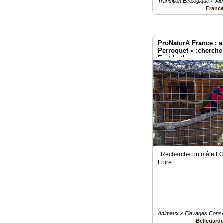
Transition Ecologique » Aid
Franc
ProNaturA France : 
Perroquet » :cherche 
Erytrhothorax
Recherche un mâle LO
Loire .
Animaux » Elevages Conse
Bellegard