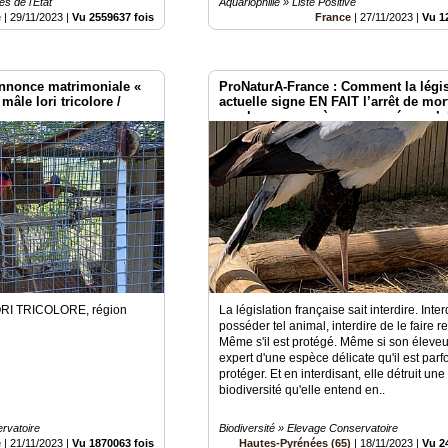
es de l'Etat
Aquariophilie » Liste Positive
e
|
29/11/2023
|
Vu 2559637 fois
France
|
27/11/2023
|
Vu 1
annonce matrimoniale «
ProNaturA-France : Comment la légis
mâle lori tricolore /
actuelle signe EN FAIT l’arrêt de mor
nombreuses espèces menacées qu’e
prétend sauver.
RI TRICOLORE, région
La législation française sait interdire. Inte
posséder tel animal, interdire de le faire r
Même s'il est protégé. Même si son éleveu
expert d'une espèce délicate qu'il est parf
protéger. Et en interdisant, elle détruit une
biodiversité qu'elle entend en..
rvatoire
Biodiversité » Elevage Conservatoire
e
|
21/11/2023
|
Vu 1870063 fois
Hautes-Pyrénées (65)
|
18/11/2023
|
Vu 2