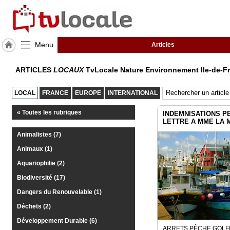
Menu
Articles
J'adhère
ARTICLES
LOCAUX
TvLocale Nature Environnement Ile-de-F
à
Hulcoq
LOCAL
FRANCE
EUROPE
INTERNATIONAL
ACCUEIL
Ile-
de-
« Toutes les rubriques
INDEMNISATIONS P
France
LETTRE A MME LA 
Animalistes (7)
TvLocale
Animaux (1)
France
Aquariophilie (2)
Accueil
Biodiversité (17)
RUBRIQUES
Dangers du Renouvelable (1)
Déchets (2)
Agenda
Développement Durable (6)
ARRETS PÊCHE GOLF