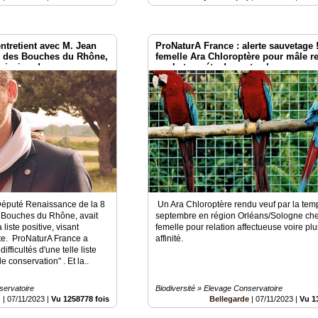
ntretient avec M. Jean
ProNaturA France : alerte sauvetage 
é des Bouches du Rhône,
femelle Ara Chloroptère pour mâle r
mission de
par la tempéte de septembre.
, sur la liste positive.
éputé Renaissance de la 8
Un Ara Chloroptère rendu veuf par la tem
s Bouches du Rhône, avait
septembre en région Orléans/Sologne ch
liste positive, visant
femelle pour relation affectueuse voire plu
ute. ProNaturA France a
affinité.
ifficultés d'une telle liste
e conservation" . Et la..
servatoire
Biodiversité » Elevage Conservatoire
g
|
07/11/2023
|
Vu 1258778 fois
Bellegarde
|
07/11/2023
|
Vu 1