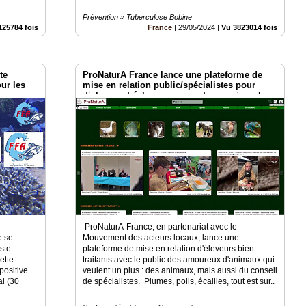
Prévention » Tuberculose Bobine
125784 fois
France
|
29/05/2024
|
Vu 3823014 fois
te
ProNaturA France lance une plateforme de
our les
mise en relation public/spécialistes pour
dialogue et échanges sur notre passion : les
animaux ! plumes, poils, écailles !
e
ProNaturA-France, en partenariat avec le
e se
Mouvement des acteurs locaux, lance une
iste
plateforme de mise en relation d'éleveurs bien
ette
traitants avec le public des amoureux d'animaux qui
 positive.
veulent un plus : des animaux, mais aussi du conseil
al (30
de spécialistes. Plumes, poils, écailles, tout est sur..