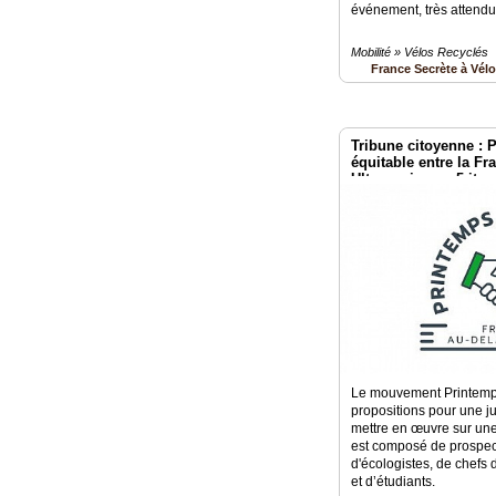
événement, très attendu,
Mobilité » Vélos Recyclés
France Secrète à Vél
Tribune citoyenne : 
équitable entre la Fr
Ultramarins en 5 ite
Le mouvement Printemp
propositions pour une jus
mettre en œuvre sur u
est composé de prospect
d'écologistes, de chefs 
et d’étudiants.