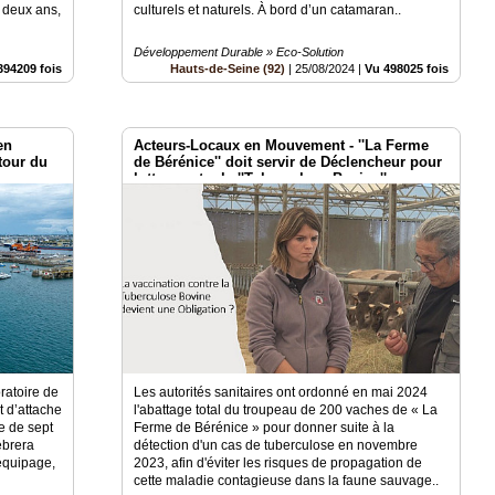
i deux ans,
culturels et naturels. À bord d’un catamaran..
Développement Durable » Eco-Solution
394209 fois
Hauts-de-Seine (92)
|
25/08/2024
|
Vu 498025 fois
en
Acteurs-Locaux en Mouvement - ''La Ferme
tour du
de Bérénice'' doit servir de Déclencheur pour
lutter contre la ''Tuberculose Bovine''
ratoire de
Les autorités sanitaires ont ordonné en mai 2024
t d’attache
l'abattage total du troupeau de 200 vaches de « La
e de sept
Ferme de Bérénice » pour donner suite à la
ébrera
détection d'un cas de tuberculose en novembre
 équipage,
2023, afin d'éviter les risques de propagation de
cette maladie contagieuse dans la faune sauvage..