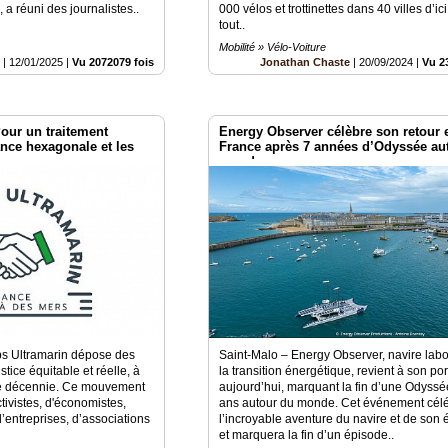
 a réuni des journalistes..
000 vélos et trottinettes dans 40 villes d’ic
tout..
Mobilité » Vélo-Voiture
o
|
12/01/2025
|
Vu 2072079 fois
Jonathan Chaste
|
20/09/2024
|
Vu 2
Pour un traitement
Energy Observer célèbre son retour 
ance hexagonale et les
France après 7 années d’Odyssée au
ms.
monde
s Ultramarin dépose des
Saint-Malo – Energy Observer, navire labo
tice équitable et réelle, à
la transition énergétique, revient à son por
ne décennie. Ce mouvement
aujourd’hui, marquant la fin d’une Odyssé
ivistes, d'économistes,
ans autour du monde. Cet événement cél
d’entreprises, d’associations
l’incroyable aventure du navire et de son
et marquera la fin d’un épisode..