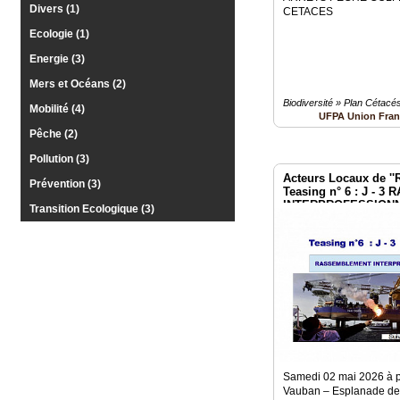
Divers (1)
CETACES
Gazette
Ecologie (1)
Vidéos
Energie (3)
Médias
Mers et Océans (2)
du
Biodiversité » Plan Cétacé
groupe
Mobilité (4)
UFPA Union Fran
Pêche (2)
Blogs
Prémium
Pollution (3)
Acteurs Locaux de ''Ré
Prévention (3)
Inscription
Teasing n° 6 : J -
annuaire
INTERPROFESSIONNE
Transition Ecologique (3)
pro
2 mai à Paris Invalid
Accès
éditeur
Samedi 02 mai 2026 à p
Vauban – Esplanade des 