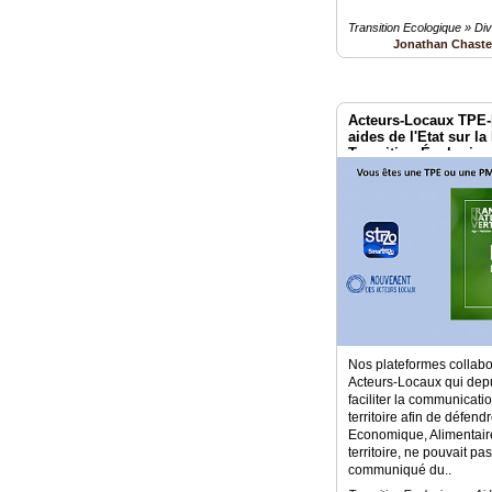
Transition Ecologique » Di
Jonathan Chast
Acteurs-Locaux TPE-
aides de l'Etat sur l
Transition Écologiqu
Nos plateformes collabo
Acteurs-Locaux qui depu
faciliter la communicat
territoire afin de défen
Economique, Alimentaire
territoire, ne pouvait pa
communiqué du..