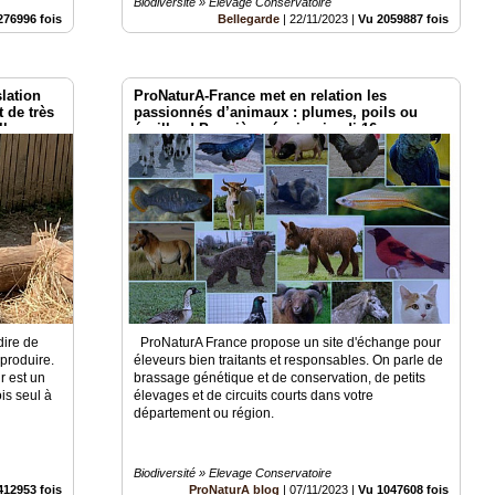
Biodiversité » Elevage Conservatoire
276996 fois
Bellegarde
|
22/11/2023
|
Vu 2059887 fois
lation
ProNaturA-France met en relation les
t de très
passionnés d’animaux : plumes, poils ou
lle
écailles ! Première réunion jeudi 16
novembre 20 h en visio .
rdire de
ProNaturA France propose un site d'échange pour
eproduire.
éleveurs bien traitants et responsables. On parle de
r est un
brassage génétique et de conservation, de petits
ois seul à
élevages et de circuits courts dans votre
département ou région.
Biodiversité » Elevage Conservatoire
412953 fois
ProNaturA blog
|
07/11/2023
|
Vu 1047608 fois