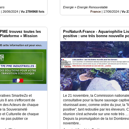
vers
Energie » Energie Renouvelable
e
|
26/06/2024
|
Vu 2784968 fois
France
|
17/06/2024
|
Vu 2
PME trouvez toutes les
ProNaturA-France - Aquariophilie Lis
a Plateforme « Mission
positive : une très bonne nouvelle p
e »
éleveurs
ratives SmartreZo et
Le 21 novembre, la Commission national
is 8 ans s'efforcent de
consultative pour la faune sauvage captiv
ion des Acteurs de chaque
réunissait avec, comme ordre du jour, la "l
dre la Souveraineté
positive", tant redoutée par les éleveurs. C
 et Culturelle de chaque
réunion s'est achevée sur une note très ...
s ne pas publier ce
Depuis la promulgation de la loi Dombrev
novembre..