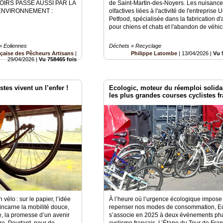
OIRS PASSE AUSSI PAR LA
de Saint-Martin-des-Noyers. Les nuisanc
ENVIRONNEMENT :
olfactives liées à l'activité de l'entreprise 
Petfood, spécialisée dans la fabrication d'
pour chiens et chats et l'abandon de véhic
» Eoliennes
Déchets » Recyclage
çaise des Pêcheurs Artisans
|
Philippe Latombe
|
13/04/2026
|
Vu 
29/04/2026
|
Vu 758465 fois
istes vivent un l’enfer !
Ecologic, moteur du réemploi solida
les plus grandes courses cyclistes f
 vélo : sur le papier, l’idée
À l’heure où l’urgence écologique impose
incarne la mobilité douce,
repenser nos modes de consommation, Ec
e, la promesse d’un avenir
s’associe en 2025 à deux événements ph
re. Pourtant, pour de
cyclisme français, L’Étape du Tour de Fran