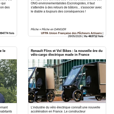
e qui
ONG environementalistes Escrologistes, il faut
tion des
s'attendre à des retours de bâtons... s'associer avec
le diable a toujours des conséquences !
Pêche » Pêche en DANGER
394774 fois
UFPA Union Française des Pêcheurs Artisans
|
28/05/2026
|
Vu 463712 fois
e le
Renault Flins et Vol Bikes : la nouvelle ère du
vélo-cargo électrique made in France
ernant
L’industrie du vélo électrique connaît une nouvelle
 habitants
accélération en France. Le constructeur