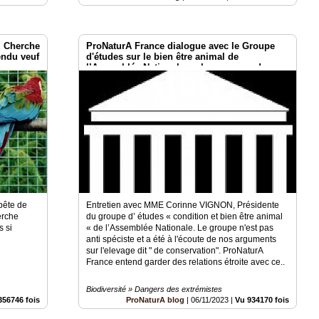
! Cherche
ProNaturA France dialogue avec le Groupe
endu veuf
d'études sur le bien être animal de
l’Assemblée Nationale en la personne de sa
Présidente MME VIGNON
pête de
Entretien avec MME Corinne VIGNON, Présidente
erche
du groupe d’ études « condition et bien être animal
s si
« de l’Assemblée Nationale. Le groupe n'est pas
anti spéciste et a été à l'écoute de nos arguments
sur l'elevage dit " de conservation". ProNaturA
France entend garder des relations étroite avec ce..
Biodiversité » Dangers des extrémistes
356746 fois
ProNaturA blog
|
06/11/2023
|
Vu 934170 fois