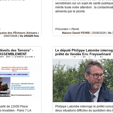
sensibilisés sur un sujet de santé publiqu
mérite toute notre attention : la contamina
aliments par le plomb.
s
Prévention » Plomb
çaise des Pêcheurs Artisans
|
Maison David FEVRE
|
25/06/2026
|
Vu 
03/07/2026
|
Vu 241520 fois
veils des Terroirs'' -
Le député Philippe Latombe interrog
 3 RASSEMBLEMENT
préfet de Vendée Eric Freysselinard
L DE L'ARTISANAT le
concernant Saint-Martin-des-Noyers
es
artir de 11h00 Place
Philippe Latombe interroge le préfet conc
Invalides - Paris 7 LA
deux situations difficiles du quotidien des