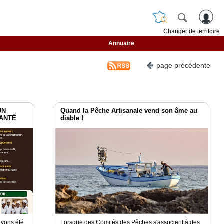
Changer de territoire
Annuaire
page précédente
UN
Quand la Pêche Artisanale vend son âme au
SANTÉ
diable !
avons été
Lorsque des Comités des Pêches s'associent à des