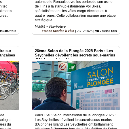
es
automobile Renault ouvre les portes de son usine
United
de Flins à la start-up estonienne Vol Bikes,
aliments
spécialisée dans les vélos-cargo électriques à
ules..
quatre roues. Cette collaboration marque une étape
stratégique..
Mobilité » Vélo-Voiture
949490 fois
France Secrète à Vélo
|
22/12/2025
|
Vu 745445 fois
ire sur
26ème Salon de la Plongée 2025 Paris : Les
rançaises
Seychelles dévoilent les secrets sous-marins
d'Alphonse Island !
 de
Paris 15e : Salon International de la Plongée 2025 :
ologic
Les Seychelles dévoilent les secrets sous-marins
ares du
d'Alphonse Island Les Seychelles ont brillamment
ce et le
été mises à l'honneur lors de la 26e édition du Salon