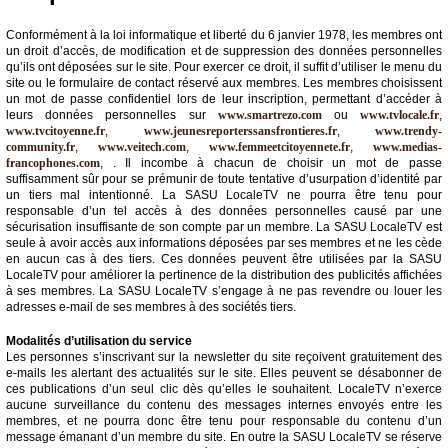
Conformément à la loi informatique et liberté du 6 janvier 1978, les membres ont
un droit d’accès, de modification et de suppression des données personnelles
qu’ils ont déposées sur le site. Pour exercer ce droit, il suffit d’utiliser le menu du
site ou le formulaire de contact réservé aux membres. Les membres choisissent
un mot de passe confidentiel lors de leur inscription, permettant d’accéder à
leurs données personnelles sur
www.smartrezo.com
ou
www.tvlocale.fr
,
www.tvcitoyenne.fr
,
www.jeunesreporterssansfrontieres.fr
,
www.trendy-
community.fr
,
www.veitech.com
,
www.femmeetcitoyennete.fr
,
www.medias-
francophones.com
, . Il incombe à chacun de choisir un mot de passe
suffisamment sûr pour se prémunir de toute tentative d’usurpation d’identité par
un tiers mal intentionné. La SASU LocaleTV ne pourra être tenu pour
responsable d’un tel accès à des données personnelles causé par une
sécurisation insuffisante de son compte par un membre. La SASU LocaleTV est
seule à avoir accès aux informations déposées par ses membres et ne les cède
en aucun cas à des tiers. Ces données peuvent être utilisées par la SASU
LocaleTV pour améliorer la pertinence de la distribution des publicités affichées
à ses membres. La SASU LocaleTV s’engage à ne pas revendre ou louer les
adresses e-mail de ses membres à des sociétés tiers.
Modalités d’utilisation du service
Les personnes s’inscrivant sur la newsletter du site reçoivent gratuitement des
e-mails les alertant des actualités sur le site. Elles peuvent se désabonner de
ces publications d’un seul clic dès qu’elles le souhaitent. LocaleTV n’exerce
aucune surveillance du contenu des messages internes envoyés entre les
membres, et ne pourra donc être tenu pour responsable du contenu d’un
message émanant d’un membre du site. En outre la SASU LocaleTV se réserve