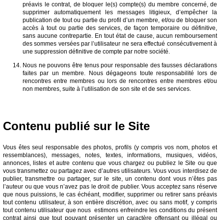
préavis le contrat, de bloquer le(s) compte(s) du membre concerné, de
supprimer automatiquement les messages litigieux, d’empêcher la
publication de tout ou partie du profil d’un membre, et/ou de bloquer son
accès à tout ou partie des services, de façon temporaire ou définitive,
sans aucune contrepartie. En tout état de cause, aucun remboursement
des sommes versées par l’utilisateur ne sera effectué consécutivement à
une suppression définitive de compte par notre société.
Nous ne pouvons être tenus pour responsable des fausses déclarations
faites par un membre. Nous dégageons toute responsabilité lors de
rencontres entre membres ou lors de rencontres entre membres et/ou
non membres, suite à l’utilisation de son site et de ses services.
Contenu publié sur le Site
Vous êtes seul responsable des photos, profils (y compris vos nom, photos et
ressemblances), messages, notes, textes, informations, musiques, vidéos,
annonces, listes et autre contenu que vous chargez ou publiez le Site ou que
vous transmettez ou partagez avec d’autres utilisateurs. Vous vous interdisez de
publier, transmettre ou partager, sur le site, un contenu dont vous n’êtes pas
l’auteur ou que vous n’avez pas le droit de publier. Vous acceptez sans réserve
que nous puissions, le cas échéant, modifier, supprimer ou retirer sans préavis
tout contenu utilisateur, à son entière discrétion, avec ou sans motif, y compris
tout contenu utilisateur que nous estimons enfreindre les conditions du présent
contrat ainsi que tout pouvant présenter un caractère offensant ou illégal ou