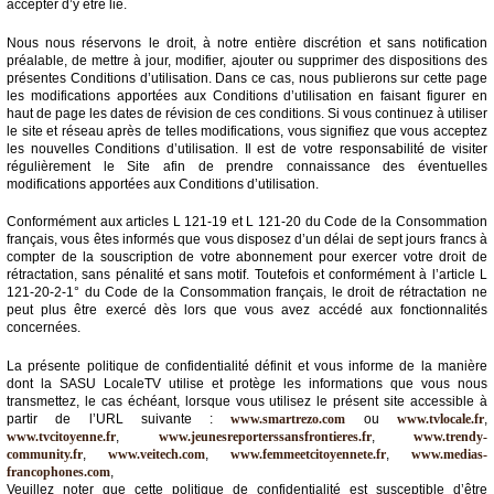
accepter d’y être lié.
Médias
Nous nous réservons le droit, à notre entière discrétion et sans notification
du
préalable, de mettre à jour, modifier, ajouter ou supprimer des dispositions des
groupe
présentes Conditions d’utilisation. Dans ce cas, nous publierons sur cette page
les modifications apportées aux Conditions d’utilisation en faisant figurer en
haut de page les dates de révision de ces conditions. Si vous continuez à utiliser
Blogs
le site et réseau après de telles modifications, vous signifiez que vous acceptez
Prémium
les nouvelles Conditions d’utilisation. Il est de votre responsabilité de visiter
régulièrement le Site afin de prendre connaissance des éventuelles
Inscription
modifications apportées aux Conditions d’utilisation.
annuaire
pro
Conformément aux articles L 121-19 et L 121-20 du Code de la Consommation
français, vous êtes informés que vous disposez d’un délai de sept jours francs à
Accès
compter de la souscription de votre abonnement pour exercer votre droit de
éditeur
rétractation, sans pénalité et sans motif. Toutefois et conformément à l’article L
121-20-2-1° du Code de la Consommation français, le droit de rétractation ne
peut plus être exercé dès lors que vous avez accédé aux fonctionnalités
concernées.
La présente politique de confidentialité définit et vous informe de la manière
dont la SASU LocaleTV utilise et protège les informations que vous nous
transmettez, le cas échéant, lorsque vous utilisez le présent site accessible à
partir de l’URL suivante :
www.smartrezo.com
ou
www.tvlocale.fr
,
www.tvcitoyenne.fr
,
www.jeunesreporterssansfrontieres.fr
,
www.trendy-
community.fr
,
www.veitech.com
,
www.femmeetcitoyennete.fr
,
www.medias-
francophones.com
,
Veuillez noter que cette politique de confidentialité est susceptible d’être