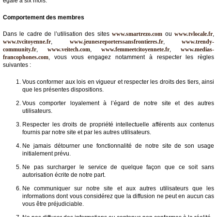
égale à six mois.
Comportement des membres
Dans le cadre de l’utilisation des sites
www.smartrezo.com
ou
www.tvlocale.fr
,
www.tvcitoyenne.fr
,
www.jeunesreporterssansfrontieres.fr
,
www.trendy-
community.fr
,
www.veitech.com
,
www.femmeetcitoyennete.fr
,
www.medias-
francophones.com
, vous vous engagez notamment à respecter les règles
suivantes :
Vous conformer aux lois en vigueur et respecter les droits des tiers, ainsi
que les présentes dispositions.
Vous comporter loyalement à l’égard de notre site et des autres
utilisateurs.
Respecter les droits de propriété intellectuelle afférents aux contenus
fournis par notre site et par les autres utilisateurs.
Ne jamais détourner une fonctionnalité de notre site de son usage
initialement prévu.
Ne pas surcharger le service de quelque façon que ce soit sans
autorisation écrite de notre part.
Ne communiquer sur notre site et aux autres utilisateurs que les
informations dont vous considérez que la diffusion ne peut en aucun cas
vous être préjudiciable.