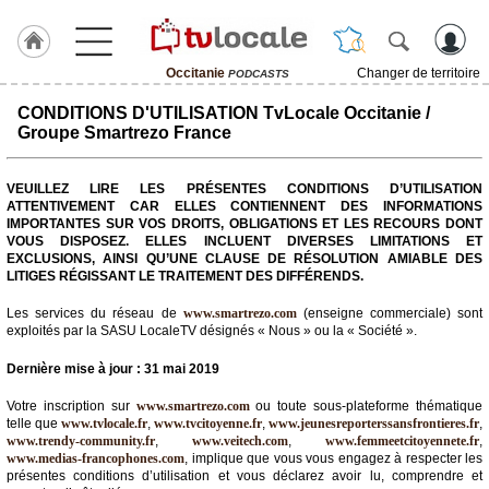
Occitanie
Changer de territoire
PODCASTS
J'adhère
CONDITIONS D'UTILISATION TvLocale Occitanie /
à
Groupe Smartrezo France
Hulcoq
ACCUEIL
VEUILLEZ LIRE LES PRÉSENTES CONDITIONS D’UTILISATION
Occitanie
ATTENTIVEMENT CAR ELLES CONTIENNENT DES INFORMATIONS
IMPORTANTES SUR VOS DROITS, OBLIGATIONS ET LES RECOURS DONT
VOUS DISPOSEZ. ELLES INCLUENT DIVERSES LIMITATIONS ET
TvLocale
EXCLUSIONS, AINSI QU’UNE CLAUSE DE RÉSOLUTION AMIABLE DES
France
LITIGES RÉGISSANT LE TRAITEMENT DES DIFFÉRENDS.
Accueil
Les services du réseau de
www.smartrezo.com
(enseigne commerciale) sont
exploités par la SASU LocaleTV désignés « Nous » ou la « Société ».
RUBRIQUES
Dernière mise à jour : 31 mai 2019
Agenda
Votre inscription sur
www.smartrezo.com
ou toute sous-plateforme thématique
telle que
www.tvlocale.fr
,
www.tvcitoyenne.fr
,
www.jeunesreporterssansfrontieres.fr
,
www.trendy-community.fr
,
www.veitech.com
,
www.femmeetcitoyennete.fr
,
Gazette
www.medias-francophones.com
, implique que vous vous engagez à respecter les
présentes conditions d’utilisation et vous déclarez avoir lu, comprendre et
Vidéos