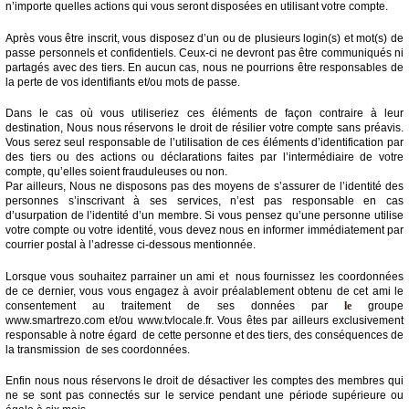
n’importe quelles actions qui vous seront disposées en utilisant votre compte.
Après vous être inscrit, vous disposez d’un ou de plusieurs login(s) et mot(s) de
passe personnels et confidentiels. Ceux-ci ne devront pas être communiqués ni
partagés avec des tiers. En aucun cas, nous ne pourrions être responsables de
la perte de vos identifiants et/ou mots de passe.
Dans le cas où vous utiliseriez ces éléments de façon contraire à leur
destination, Nous nous réservons le droit de résilier votre compte sans préavis.
Vous serez seul responsable de l’utilisation de ces éléments d’identification par
des tiers ou des actions ou déclarations faites par l’intermédiaire de votre
compte, qu’elles soient frauduleuses ou non.
Par ailleurs, Nous ne disposons pas des moyens de s’assurer de l’identité des
personnes s’inscrivant à ses services, n’est pas responsable en cas
d’usurpation de l’identité d’un membre. Si vous pensez qu’une personne utilise
votre compte ou votre identité, vous devez nous en informer immédiatement par
courrier postal à l’adresse ci-dessous mentionnée.
Lorsque vous souhaitez parrainer un ami et nous fournissez les coordonnées
de ce dernier, vous vous engagez à avoir préalablement obtenu de cet ami le
consentement au traitement de ses données par
le
groupe
www.smartrezo.com et/ou www.tvlocale.fr. Vous êtes par ailleurs exclusivement
responsable à notre égard de cette personne et des tiers, des conséquences de
la transmission de ses coordonnées.
Enfin nous nous réservons le droit de désactiver les comptes des membres qui
ne se sont pas connectés sur le service pendant une période supérieure ou