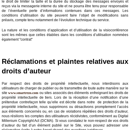
le droit de limiter la taille et la durée du stockage des messages envoyés et
reçus via la messagerie interne du site et ne pourra être tenu pour responsable
de l’éventuelle perte d’informations contenues dans ces messages. Les
conditions d’utilisation du site peuvent faire l’objet de modifications sans
préavis, compte tenu notamment de l’évolution technique du service.
La nature et les conditions d’application et d’utilisation de la visioconférence
sont les mêmes que celles établies dans les conditions d’utilisation nommées
également "contrat"
Réclamations et plaintes relatives aux
droits d’auteur
Par respect des droits de propriété intellectuelle, nous interdisons aux
utilisateurs de charger de publier ou de transmettre de toute autre manière sur le
site
www.smartrezo.com
ou sites associés des éléments enfreignant les droits de
propriété intellectuelle de tiers. Lors de la réception d’une notification d’une
prétendue contrefaçon telle qu’elle est décrite dans notre de protection de la
propriété intellectuelle, nous supprimons ou désactivons promptement l’accès
aux éléments concernés ou, en cas de violations répétées des droits d’auteur,
nous résilions les comptes des utilisateurs récidivistes, conformément au Digital
Millenium Copyright Act (DCMA). Si vous constatez le non-respect de vos droits
d’auteur du fait d’un élément publié sur le Site, vous pouvez adresser une
réclamation écrite à notre Agent chargé des questions juridiques.