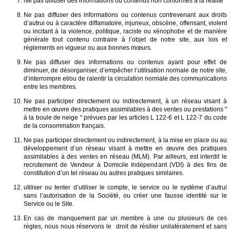
Ne pas diffuser des informations ou contenus non conformes à la réalité
Ne pas diffuser des informations ou contenus contrevenant aux droits
d’autrui ou à caractère diffamatoire, injurieux, obscène, offensant, violent
ou incitant à la violence, politique, raciste ou xénophobe et de manière
générale tout contenu contraire à l’objet de notre site, aux lois et
règlements en vigueur ou aux bonnes mœurs.
Ne pas diffuser des informations ou contenus ayant pour effet de
diminuer, de désorganiser, d’empêcher l’utilisation normale de notre site,
d’interrompre et/ou de ralentir la circulation normale des communications
entre les membres.
Ne pas participer directement ou indirectement, à un réseau visant à
mettre en œuvre des pratiques assimilables à des ventes ou prestations "
à la boule de neige " prévues par les articles L 122-6 et L 122-7 du code
de la consommation français.
Ne pas participer directement ou indirectement, à la mise en place ou au
développement d’un réseau visant à mettre en œuvre des pratiques
assimilables à des ventes en réseau (MLM). Par ailleurs, est interdit le
recrutement de Vendeur à Domicile Indépendant (VDI) à des fins de
constitution d’un tel réseau ou autres pratiques similaires.
utiliser ou tenter d’utiliser le compte, le service ou le système d’autrui
sans l’autorisation de la Société, ou créer une fausse identité sur le
Service ou le Site.
En cas de manquement par un membre à une ou plusieurs de ces
règles, nous nous réservons le droit de résilier unilatéralement et sans