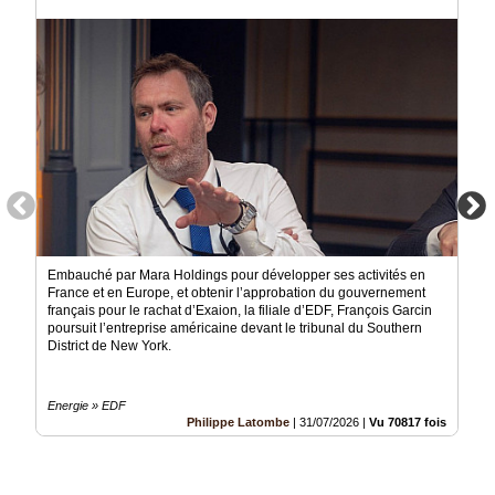
Médias
du
groupe
Blogs
Prémium
Inscription
annuaire
pro
Accès
éditeur
Embauché par Mara Holdings pour développer ses activités en
France et en Europe, et obtenir l’approbation du gouvernement
français pour le rachat d’Exaion, la filiale d’EDF, François Garcin
poursuit l’entreprise américaine devant le tribunal du Southern
District de New York.
Energie » EDF
Philippe Latombe
|
31/07/2026
|
Vu 70817 fois