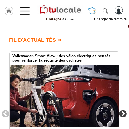
Bretagne
Changer de territoire
A la une
J'adhère
à
Hulcoq
FIL D'ACTUALITÉS ➔
ACCUEIL
Bretagne
Volkswagen Smart View : des vélos électriques pensés
pour renforcer la sécurité des cyclistes
TvLocale
France
Accueil
RUBRIQUES
Agenda
Gazette
Vidéos