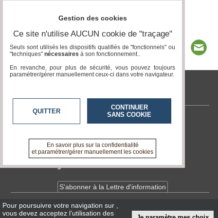
Gestion des cookies
Ce site n'utilise AUCUN cookie de "traçage"
Seuls sont utilisés les dispositifs qualifiés de "fonctionnels" ou
"techniques"
nécessaires
à son fonctionnement..
En revanche, pour plus de sécurité, vous pouvez toujours
paramétrer/gérer manuellement ceux-ci dans votre navigateur.
tvlocale.fr
CONTINUER
QUITTER
SANS COOKIE
Contactez-nous
En savoir +
A propos de tvlocale.fr
En savoir plus sur la confidentialité
et paramétrer/gérer manuellement les cookies
Devenir délégué
S'abonner à la Lettre d'information
Pour poursuivre votre navigation sur
,
Infos
CNIL/RGPD
vous devez acceptez l’utilisation des
Je paramètre mes choix