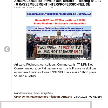
Acteurs Locaux de ''Réveils des Terroirs'' - Teasing n° 1 : J
- 8 RASSEMBLEMENT INTERPROFESSIONNEL DE
L'ARTISANAT le 2 mai à Paris Invalides
Artisans, Pêcheurs, Agriculteurs, Commerçants, TPE/PME et
Consommateurs, Le Patrimoine vivant de la France ne doit pas
mourir aux Invalides !! tous ENSEMBLE le 2 mai à 11h00 place
Vauban à PARIS
Manifestation » Crise Énergétique
UFPA Union Française des Pêcheurs Artisans
|
24/04/2026
|
Vu 663295 fois