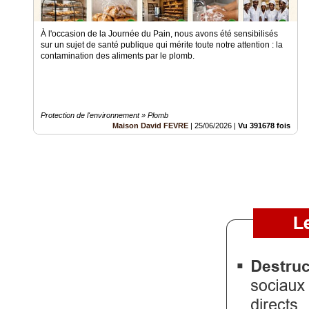
Vidéos
À l'occasion de la Journée du Pain, nous avons été sensibilisés
Médias
sur un sujet de santé publique qui mérite toute notre attention : la
du
contamination des aliments par le plomb.
groupe
Blogs
Prémium
Protection de l'environnement » Plomb
Maison David FEVRE
|
25/06/2026
|
Vu 391678 fois
Inscription
annuaire
pro
Accès
éditeur