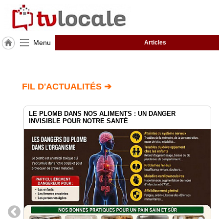
Menu
Articles
J'adhère
à
Hulcoq
FIL D'ACTUALITÉS ➔
ACCUEIL
Bretagne
LE PLOMB DANS NOS ALIMENTS : UN DANGER
INVISIBLE POUR NOTRE SANTÉ
TvLocale
France
Accueil
RUBRIQUES
Agenda
Gazette