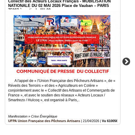
Collectif des Acteurs Locaux Français - MOBILISATION
NATIONALE DU 02 MAI 2026 Place de Vauban – PARIS
75007 à partir de 11h00
A l'appel de « l'Union Française des Pêcheurs Artisans », de «
Réveils des Terroirs » et des « Agriculteurs en Colère »
conjointement avec le « Collectif des Artisans et Commerçants de
France », et avec le soutien des réseaux « Acteurs Locaux /
Smartrezo / Hulcoq », est organisé à Paris,..
Manifestation » Crise Énergétique
UFPA Union Française des Pêcheurs Artisans
|
21/04/2026
|
Vu 610056 fois