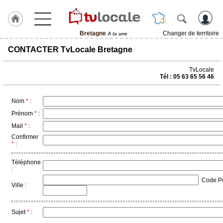
Bretagne
Changer de territoire
A la une
J'adhère
CONTACTER TvLocale Bretagne
à
Hulcoq
TvLocale
Tél : 05 63 65 56 46
ACCUEIL
Bretagne
Nom
*
:
TvLocale
Prénom
*
:
France
Mail
*
:
Confirmer
Accueil
*
:
RUBRIQUES
Téléphone
:
Code Pos
Agenda
Ville :
Gazette
Sujet
*
:
Vidéos