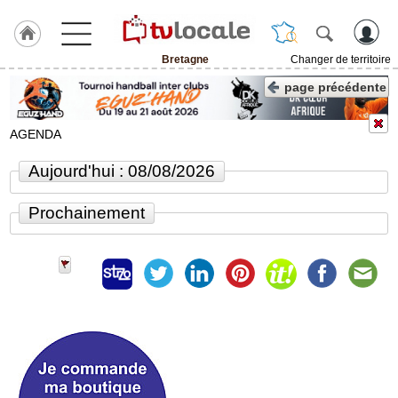
Bretagne
Changer de territoire
J'adhère
page précédente
à
Hulcoq
AGENDA
ACCUEIL
Bretagne
Aujourd'hui : 08/08/2026
TvLocale
Prochainement
France
Accueil
RUBRIQUES
Agenda
Gazette
Vidéos