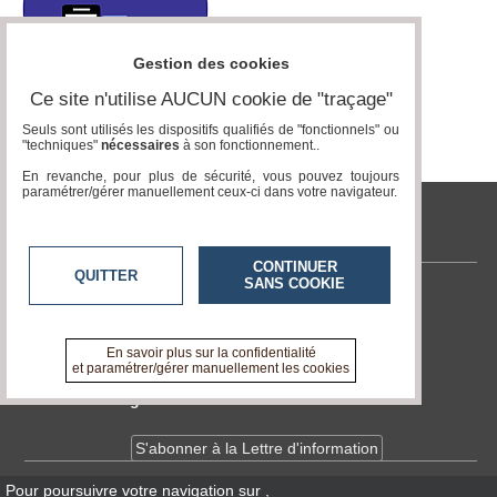
Médias
du
Gestion des cookies
groupe
Ce site n'utilise AUCUN cookie de "traçage"
Blogs
Seuls sont utilisés les dispositifs qualifiés de "fonctionnels" ou
Prémium
"techniques"
nécessaires
à son fonctionnement..
Inscription
En revanche, pour plus de sécurité, vous pouvez toujours
annuaire
paramétrer/gérer manuellement ceux-ci dans votre navigateur.
pro
tvlocale.fr
Accès
éditeur
CONTINUER
QUITTER
SANS COOKIE
Contactez-nous
En savoir +
A propos de tvlocale.fr
En savoir plus sur la confidentialité
et paramétrer/gérer manuellement les cookies
Devenir délégué
S'abonner à la Lettre d'information
Pour poursuivre votre navigation sur
,