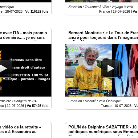
Numérique
Emission / Tourisme à Vélo / Voyage à Vélo
ce |
28-07-2026
|
Vu 116152 fois
France |
17-07-2026
|
Vu 
e avec l'IA - mais promis
Bernard Monforte : « Le Tour de Fra
a dernière..... je ne suis
ancré pour toujours dans l'imaginai
beuse et encore moins
collectif. »
ificielle / Dangers de l'IA
Emission / Mobilité / Vélo Électrique
nce |
12-07-2026
|
Vu 57425 fois
France |
10-07-2026
|
Vu
 vidéo de la retraite «
POL/N de Delphine SABATTIER - 10 
s » à Essaouira au
politiques numériques sous Emman
Macron : témoignages de Eric Botho