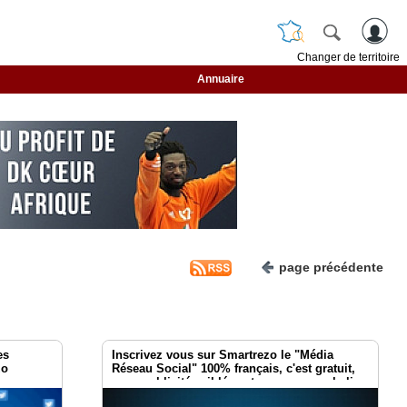
Changer de territoire
Annuaire
page précédente
es
Inscrivez vous sur Smartrezo le "Média
zo
Réseau Social" 100% français, c'est gratuit,
sans publicités ciblées et sans aucune balise
de traçage !