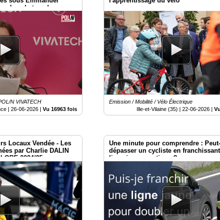
ues sous Emmanuel
l'apprentissage du vélo
es dans le temple
/ POL/N VIVATECH
Emission / Mobilité / Vélo Électrique
nce |
26-06-2026
|
Vu 16963 fois
Ille-et-Vilaine (35) |
22-06-2026
|
Vu
rs Locaux Vendée - Les
Une minute pour comprendre : Peut
nées par Charlie DALIN
dépasser un cycliste en franchissan
GLOBE 2024/25
ligne jaune continue ?