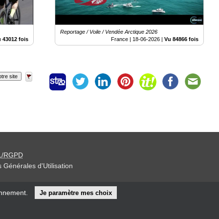
Reportage / Voile / Vendée Arctique 2026
 43012 fois
France |
18-06-2026
|
Vu 84866 fois
tre site
L/RGPD
 Générales d'Utilisation
iteur »
onnement.
Je paramètre mes choix