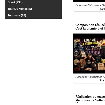
Sport (234)
Emission / Entreprises / 
Fran
Tour Du Monde (5)
Tourisme (85)
Composition réalisé
c'est la première et l
pas IATisée ni IAtu
I.A.tokeuse. 😉
Reportage / Intelligence Art
Fra
Réalisation du teaser
Mémoires de Sultane
Maroc