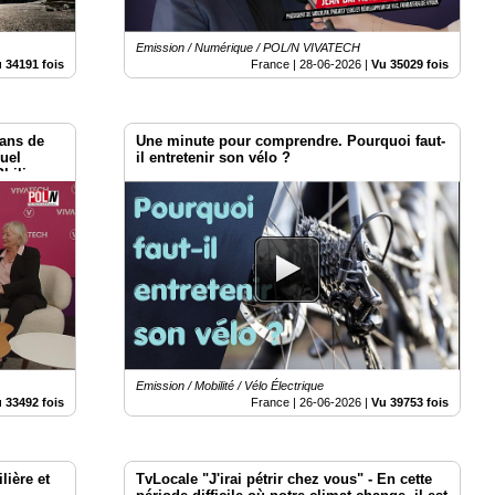
Emission / Numérique / POL/N VIVATECH
 34191 fois
France |
28-06-2026
|
Vu 35029 fois
ans de
Une minute pour comprendre. Pourquoi faut-
uel
il entretenir son vélo ?
Philippe
Emission / Mobilité / Vélo Électrique
 33492 fois
France |
26-06-2026
|
Vu 39753 fois
lière et
TvLocale "J'irai pétrir chez vous" - ​En cette