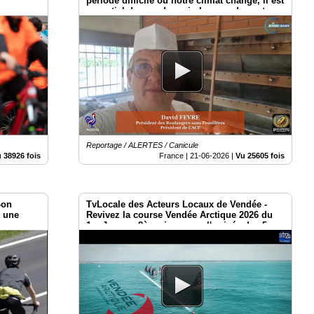
période difficile où notre climat change, il est
essentiel de prendre soin les uns des autres.
Reportage / ALERTES / Canicule
 38926 fois
France |
21-06-2026
|
Vu 25605 fois
-on
TvLocale des Acteurs Locaux de Vendée -
t une
Revivez la course Vendée Arctique 2026 du
1er Jour au 8ème jour avec l'arrivée des 5
premiers ce 16 juin.