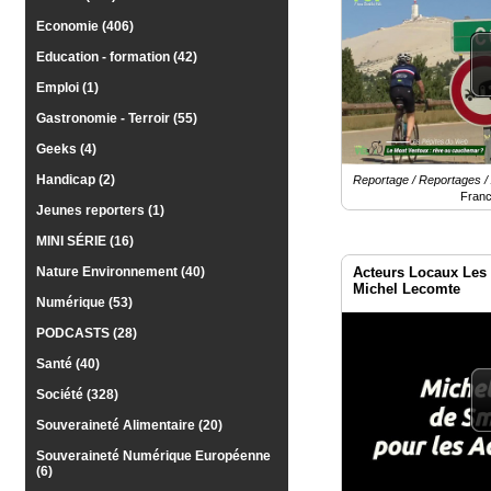
Economie (406)
Vidéos
Education - formation (42)
Médias
du
Emploi (1)
groupe
Gastronomie - Terroir (55)
Blogs
Geeks (4)
Prémium
Handicap (2)
Reportage / Reportages / 
Franc
Inscription
Jeunes reporters (1)
annuaire
pro
MINI SÉRIE (16)
Acteurs Locaux Les 
Nature Environnement (40)
Accès
Michel Lecomte
éditeur
Numérique (53)
PODCASTS (28)
Santé (40)
Société (328)
Souveraineté Alimentaire (20)
Souveraineté Numérique Européenne
(6)