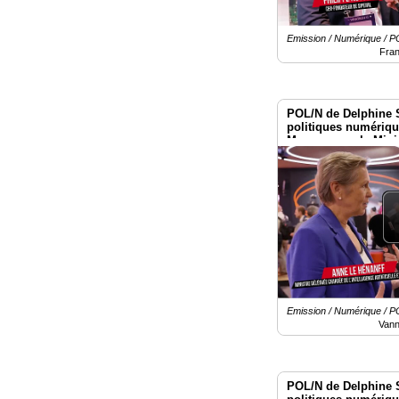
Emission / Numérique /
Fra
POL/N de Delphine 
politiques numériq
Macron avec la Mini
Vivatech 2026
Emission / Numérique /
Vann
POL/N de Delphine 