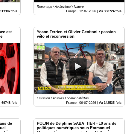
Reportage / Audiovisuel / Nature
113307 fois
Europe |
12-07-2026
|
Vu 368724 fois
nce est
Yoann Terrien et Olivier Genitoni : passion
re
vélo et reconversion
Emission / Acteurs Locaux / Médias
 69748 fois
France |
06-07-2026
|
Vu 142535 fois
ans de
POL/N de Delphine SABATTIER - 10 ans de
uel
politiques numériques sous Emmanuel
rel à
Macron : témoignages de Jean Cattan à