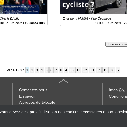
Charlie DALIN
Emission / Mobilité / Vélo Électrique
nce |
21-06-2026
|
Vu 48683 fois
France |
19-06-2026
|
Vu
Insérez sur vo
Page 1 / 37
1
2
3
4
5
6
7
8
9
10
11
12
13
14
15
16
»
Contactez-nous
Infos
CNI
En savoir +
Conditions
A propos de tvlocale.fr
« accès éd
 vous devez acceptez l’utilisation des cookies nécessaires à son foncti
Devenir délégué