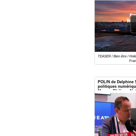
TEASER / Bien être / Holi
Fra
POL/N de Delphine 
politiques numériq
Macron Philippe Not