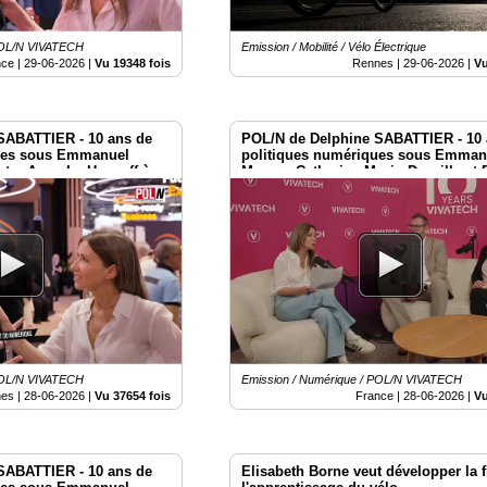
 POL/N VIVATECH
Emission / Mobilité / Vélo Électrique
nce |
29-06-2026
|
Vu 19348 fois
Rennes |
29-06-2026
|
Vu
SABATTIER - 10 ans de
POL/N de Delphine SABATTIER - 10 
ues sous Emmanuel
politiques numériques sous Emman
stre Anne Le Henanff à
Macron Catherine Morin-Desailly et 
Latombe à Vivatech 2026
 POL/N VIVATECH
Emission / Numérique / POL/N VIVATECH
es |
28-06-2026
|
Vu 37654 fois
France |
28-06-2026
|
Vu
SABATTIER - 10 ans de
Elisabeth Borne veut développer la fi