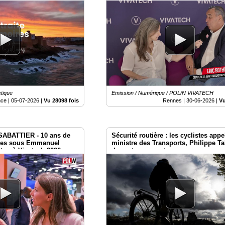
Vivatech 2026
stique
Emission / Numérique / POL/N VIVATECH
nce |
05-07-2026
|
Vu 28098 fois
Rennes |
30-06-2026
|
Vu
SABATTIER - 10 ans de
Sécurité routière : les cyclistes appe
ues sous Emmanuel
ministre des Transports, Philippe Ta
ton à Vivatech 2026
des actes concrets