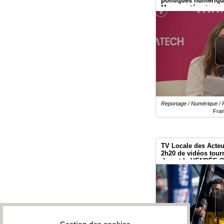
politiques numériq
Macron : témoignag
Vivatech
Reportage / Numérique 
Fra
TV Locale des Acteu
2h20 de vidéos tour
durant le VENDÉE 