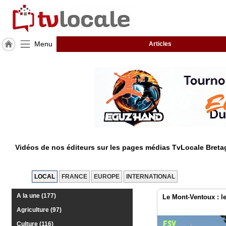
Menu
Articles
J'adhère
à
Hulcoq
ACCUEIL
Bretagne
TvLocale
France
Vidéos de nos éditeurs sur les pages médias TvLocale Bret
Accueil
RUBRIQUES
LOCAL
FRANCE
EUROPE
INTERNATIONAL
A la une (177)
Le Mont-Ventoux : le
Agenda
Agriculture (97)
Gazette
Culture (116)