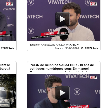
Vivatech 2026
Emission / Numérique / POL/N VIVATECH
 28877 fois
France |
30-06-2026
|
Vu 26672 fois
llent le
POL/N de Delphine SABATTIER - 10 ans de
barot à
politiques numériques sous Emmanuel
Macron : témoignages de Jean-Baptiste
Kempf à Vivatech 2026