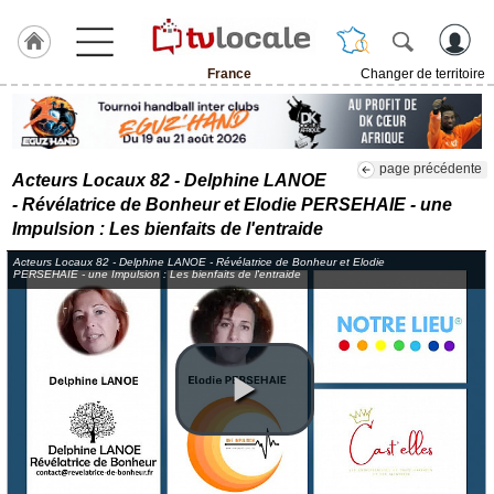
France
Changer de territoire
J'adhère
à
Hulcoq
page précédente
Acteurs Locaux 82 - Delphine LANOE
TvLocale
- Révélatrice de Bonheur et Elodie PERSEHAIE - une
France
Impulsion : Les bienfaits de l'entraide
Accueil
Acteurs Locaux 82 - Delphine LANOE - Révélatrice de Bonheur et Elodie
PERSEHAIE - une Impulsion : Les bienfaits de l'entraide
RUBRIQUES
Agenda
Gazette
Vidéos
Médias