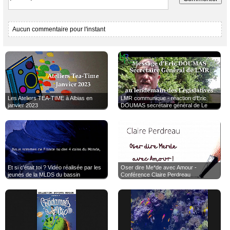
Aucun commentaire pour l'instant
Les Ateliers TEA-TIME à Albias en
LMR communique - réaction d'Eric
janvier 2023
DOUMAS secrétaire général de Le
Mouvement de la Ruralité au lendemain
des Législatives
Et si c'était toi ? Vidéo réalisée par les
Oser dire Me*de avec Amour -
jeunes de la MLDS du bassin
Conférence Claire Perdreau
Castelsarrasin/Moissac
@EducationFrance @jmblanquer