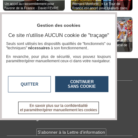
Un appel au rassemblement pour
Bernard Monforte : « Le Tour de
l'avenir de la France - David FEVRE
France est ancré pour toujours dans
l'imaginaire collectif. »
Gestion des cookies
Ce site n'utilise AUCUN cookie de "traçage"
Seuls sont utilisés les dispositifs qualifiés de "fonctionnels" ou
TvLocale des Acteurs Locaux de
TvLocale Paris - carnaval tropical de
"techniques"
nécessaires
à son fonctionnement..
Tallud - donner l'envie de choisir
paris 2026
l'artisanat et la boulangerie-pâtisserie
En revanche, pour plus de sécurité, vous pouvez toujours
paramétrer/gérer manuellement ceux-ci dans votre navigateur.
tvlocale.fr
CONTINUER
QUITTER
SANS COOKIE
Contactez-nous
En savoir +
A propos de tvlocale.fr
En savoir plus sur la confidentialité
et paramétrer/gérer manuellement les cookies
Devenir délégué
S'abonner à la Lettre d'information