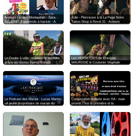
Acteurs Locaux Montauban - Sara
Julie - Pierceuse à la La Page Noire
SELLOS - J'apprends à hacker - A
Tattoo Shop à Revel 31 - Acteurs
partir de 9 ans - au Salon du Livre
Locaux Revel
Défense Zone
Le Doubs à vélo : explorer le territoire
Les HERBETTES de François
grâce au réseau Points-Nœuds
MAURISSE le Couturier Végétale
Le Podcast des Marais : Lucas Marino,
Composition réalisée avec l'IA - mais
un jeune propriétaire de marais du
promis c'est la première et la
Pays d’Olonne engagé pour la
dernière..... je ne suis pas IATisée ni
transmission et la préservation des
IAtubeuse et encore moins
Marais de Vendée
I.A.tokeuse. 😉