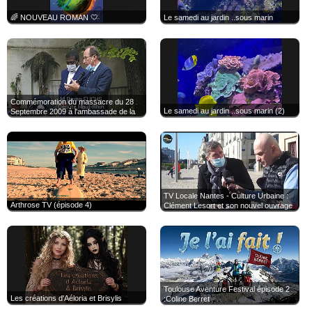
🌈 NOUVEAU ROMAN 🤍
Le samedi au jardin ..sous marin
Commémoration du massacre du 28
Le samedi au jardin ..sous marin (2)
Septembre 2009 à l'ambassade de la
République de Guinée en France !!
TV Locale Nantes - Culture Urbaine :
Arthrose TV (épisode 4)
Clément Lesort et son nouvel ouvrage
Entre le Trait et la Plume
@Clement_Lesort
Toulouse Aventure Festival épisode 2
Les créations d'Aéloria et Brisylis
:Coline Berret