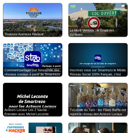
Le Mont-Ventoux : le Graal des
Toulouse Aventure Festival
cyclistes
Comment partager sur l'ensemble des
Inscrivez vous sur Smartrezo le Média
réseaux sociaux à partir de Smartrezo
Réseau Social 100% français, c'est
gratuit, sans publicités ciblées et sans
aucune balise de traçage !
Acteurs Locaux Les 2 Savoie -
TvLocale du Tarn - les Pâtes BaPla ont
Entretien avec Michel Lecomte
rejoint le réseau des Acteurs Locaux
81