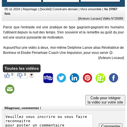
du
groupe
05-11-2024
| Reportage | [Société] Construire demain | Vivre ensemble |
Vu 37057
fois
Blogs
[Acteurs Locaux] Vidéo N°25089
Prémium
Parce que l'entraide est une pratique de type gagnant-gagnant les humains
Inscription
l'utilisent depuis la nuit des temps. S'en souvenir et la remettre au goût du jour
annuaire
est une source puissante de motivation.
pro
Aujourd'hui une vidéo à deux, moi-même Delphine Lanoe alias Révélatrice de
Accès
Bonheur et Elodie Persehaie Coach Une Impulsion, pour vous servir 😉.
éditeur
[Acteurs Locaux]
Toutes les vidéos
0
0
Code pour intégrer
la vidéo sur votre site
Réagissez, commentez !
Commenter