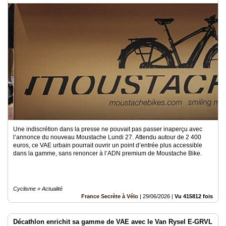
Vidéos
Médias
du
groupe
Blogs
Prémium
Inscription
annuaire
pro
Accès
éditeur
Une indiscrétion dans la presse ne pouvait pas passer inaperçu avec
l’annonce du nouveau Moustache Lundi 27. Attendu autour de 2 400
euros, ce VAE urbain pourrait ouvrir un point d’entrée plus accessible
dans la gamme, sans renoncer à l’ADN premium de Moustache Bike.
Cyclisme » Actualité
France Secrète à Vélo
|
29/06/2026
|
Vu 415812 fois
Décathlon enrichit sa gamme de VAE avec le Van Rysel E-GRVL