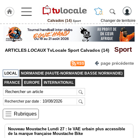
Calvados (14)
Changer de territoire
Sport
J'adhère
à
Hulcoq
Sport
ACCUEIL
ARTICLES
LOCAUX
TvLocale Sport Calvados (14)
Calvados
(14)
page précédente
LOCAL
NORMANDIE (HAUTE-NORMANDIE BASSE NORMANDIE)
TvLocale
France
FRANCE
EUROPE
INTERNATIONAL
Accueil
Rechercher par date :
RUBRIQUES
Rubriques
Agenda
Nouveau Moustache Lundi 27 : le VAE urbain plus accessible
Gazette
de la marque française Moustache Bike