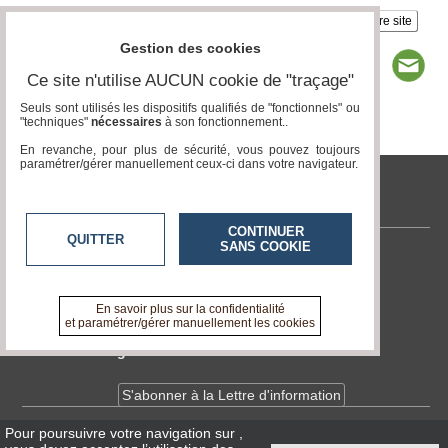
Insérez sur votre site
Gestion des cookies
Ce site n'utilise AUCUN cookie de "traçage"
Seuls sont utilisés les dispositifs qualifiés de "fonctionnels" ou
"techniques"
nécessaires
à son fonctionnement..
Page 1 / 2
1
2
En revanche, pour plus de sécurité, vous pouvez toujours
paramétrer/gérer manuellement ceux-ci dans votre navigateur.
tvlocale.fr
CONTINUER
QUITTER
SANS COOKIE
Contactez-nous
En savoir +
A propos de tvlocale.fr
En savoir plus sur la confidentialité
et paramétrer/gérer manuellement les cookies
Devenir délégué
S'abonner à la Lettre d'information
Pour poursuivre votre navigation sur
,
Infos
CNIL/RGPD