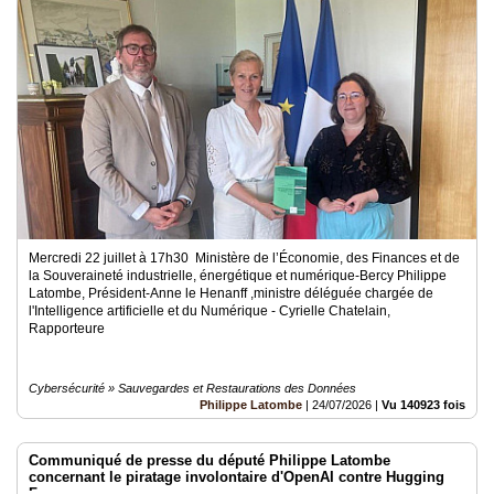
Vidéos
Médias
du
groupe
Blogs
Prémium
Inscription
annuaire
pro
Mercredi 22 juillet à 17h30 Ministère de l’Économie, des Finances et de
Accès
la Souveraineté industrielle, énergétique et numérique-Bercy Philippe
éditeur
Latombe, Président-Anne le Henanff ,ministre déléguée chargée de
l'Intelligence artificielle et du Numérique - Cyrielle Chatelain,
Rapporteure
Cybersécurité » Sauvegardes et Restaurations des Données
Philippe Latombe
|
24/07/2026
|
Vu 140923 fois
Communiqué de presse du député Philippe Latombe
concernant le piratage involontaire d'OpenAI contre Hugging
Face