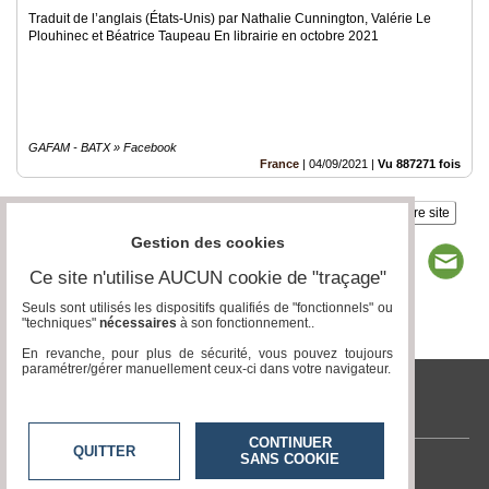
Traduit de l’anglais (États-Unis) par Nathalie Cunnington, Valérie Le
Plouhinec et Béatrice Taupeau En librairie en octobre 2021
GAFAM - BATX » Facebook
France
|
04/09/2021
|
Vu 887271 fois
Insérez sur votre site
Gestion des cookies
Ce site n'utilise AUCUN cookie de "traçage"
Seuls sont utilisés les dispositifs qualifiés de "fonctionnels" ou
"techniques"
nécessaires
à son fonctionnement..
Page 1 / 1
1
En revanche, pour plus de sécurité, vous pouvez toujours
paramétrer/gérer manuellement ceux-ci dans votre navigateur.
tvlocale.fr
CONTINUER
QUITTER
SANS COOKIE
Contactez-nous