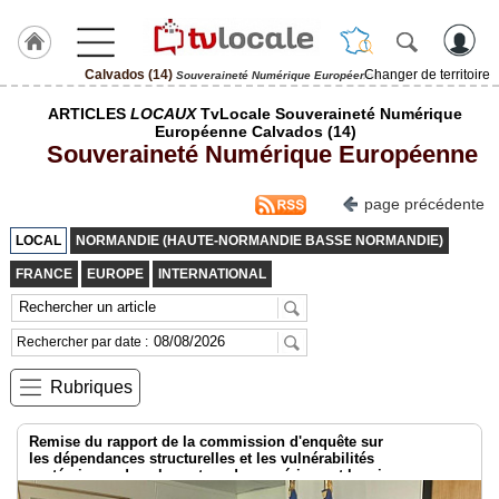
Calvados (14)
Changer de territoire
Souveraineté Numérique Européenne
J'adhère
ARTICLES
LOCAUX
TvLocale Souveraineté Numérique
à
Européenne Calvados (14)
Hulcoq
Souveraineté Numérique Européenne
ACCUEIL
Calvados
page précédente
(14)
LOCAL
NORMANDIE (HAUTE-NORMANDIE BASSE NORMANDIE)
TvLocale
FRANCE
EUROPE
INTERNATIONAL
France
Accueil
Rechercher par date :
RUBRIQUES
Rubriques
Agenda
Remise du rapport de la commission d'enquête sur
les dépendances structurelles et les vulnérabilités
Gazette
systémiques dans le secteur du numérique et les risques pour
l’indépendance de la France