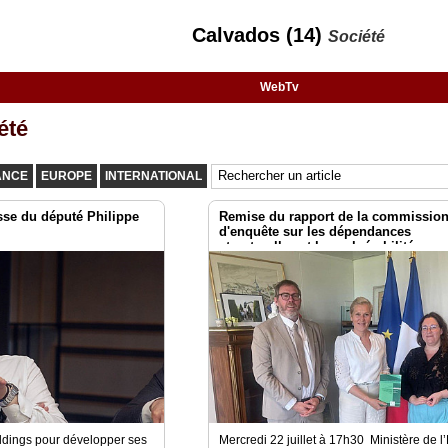
Calvados (14)
Société
WebTv
été
ANCE
EUROPE
INTERNATIONAL
se du député Philippe
Remise du rapport de la commissio
d'enquête sur les dépendances
structurelles et les vulnérabilités
systémiques dans le secteur du num
les risques pour l’indépendance de 
dings pour développer ses
Mercredi 22 juillet à 17h30 Ministère de 