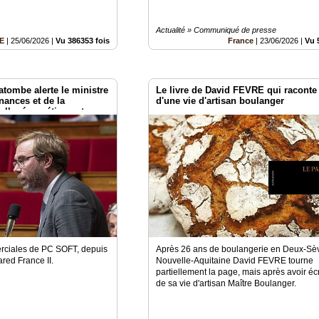
Actualité » Communiqué de presse
RE
|
25/06/2026
|
Vu 386353 fois
France
|
23/06/2026
|
Vu 
atombe alerte le ministre
Le livre de David FEVRE qui raconte
nances et de la
d'une vie d'artisan boulanger
elle, énergétique et
erciales de PC SOFT, depuis
Après 26 ans de boulangerie en Deux-Sè
red France II.
Nouvelle-Aquitaine David FEVRE tourne
partiellement la page, mais après avoir écri
de sa vie d'artisan Maître Boulanger.