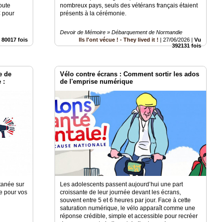
oute
nombreux pays, seuls des vétérans français étaient
 pour
présents à la cérémonie.
Devoir de Mémoire » Débarquement de Normandie
 80017 fois
Ils l'ont vécue ! - They lived it !
|
27/06/2026
|
Vu
392131 fois
e de
Vélo contre écrans : Comment sortir les ados
 :
de l'emprise numérique
ltanée sur
Les adolescents passent aujourd’hui une part
ée pour vos
croissante de leur journée devant les écrans,
souvent entre 5 et 6 heures par jour. Face à cette
saturation numérique, le vélo apparaît comme une
réponse crédible, simple et accessible pour recréer