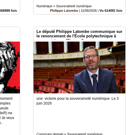
Numérique » Souveraineté numérique
656999 fois
Philippe Latombe
|
11/06/2026
|
Vu 614091 fois
Le député Philippe Latombe communique sur
le renoncement de l'École polytechnique à
son projet avec Microsoft :
r moment
une victoire pour la souveraineté numérique Le 3
simples
juin 2026
ueule.
éBeR) ne
p! Je veux
..
Construire demain » Souveraineté numérique