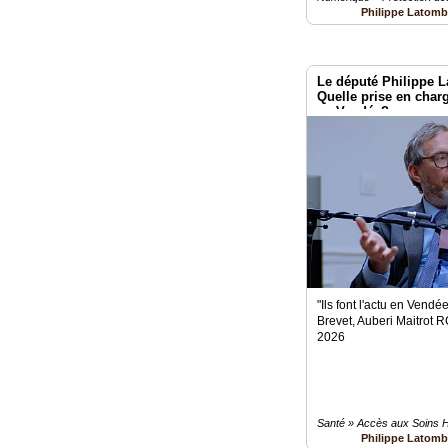
Philippe Latom
Le député Philippe
Quelle prise en char
en Vendée?
"Ils font l'actu en Vend
Brevet, Auberi Maitrot 
2026
Santé » Accès aux Soins H
Philippe Latom