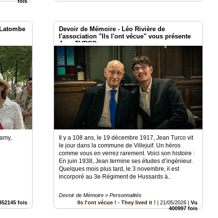
fois
 Latombe
Devoir de Mémoire - Léo Rivière de
l'association "Ils l'ont vécue" vous présente
Jean TURCO
lamy,
Il y a 108 ans, le 19 décembre 1917, Jean Turco vit
le jour dans la commune de Villejuif. Un héros
comme vous en verrez rarement. Voici son histoire :
En juin 1938, Jean termine ses études d’ingénieur.
Quelques mois plus tard, le 3 novembre, il est
incorporé au 3e Régiment de Hussards à..
Devoir de Mémoire » Personnalités
352145 fois
Ils l'ont vécue ! - They lived it !
|
21/05/2026
|
Vu
400997 fois