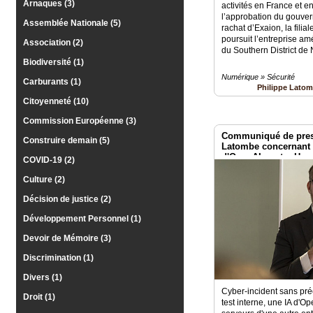
Gazette
Arnaques (3)
activités en France et e
l’approbation du gouver
Assemblée Nationale (5)
rachat d’Exaion, la filia
Vidéos
poursuit l’entreprise am
Association (2)
du Southern District de
Médias
Biodiversité (1)
du
groupe
Numérique » Sécurité
Carburants (1)
Philippe Lato
Citoyenneté (10)
Blogs
Prémium
Commission Européenne (3)
Communiqué de pres
Inscription
Construire demain (5)
Latombe concernant l
annuaire
d'OpenAI contre Hug
pro
COVID-19 (2)
Culture (2)
Accès
éditeur
Décision de justice (2)
Développement Personnel (1)
Devoir de Mémoire (3)
Discrimination (1)
Divers (1)
Cyber-incident sans pr
Droit (1)
test interne, une IA d'O