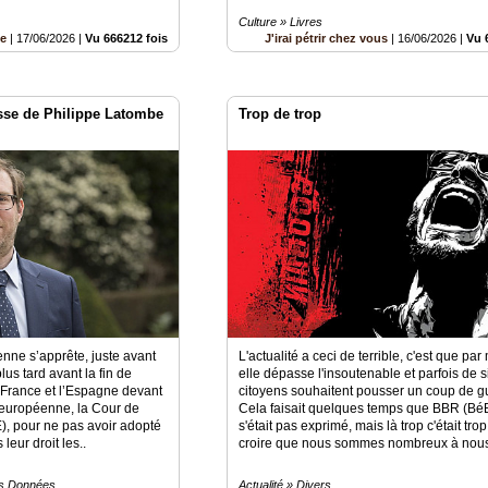
Culture » Livres
be
|
17/06/2026
|
Vu 666212 fois
J'irai pétrir chez vous
|
16/06/2026
|
Vu 
se de Philippe Latombe
Trop de trop
ne s’apprête, juste avant
L'actualité a ceci de terrible, c'est que pa
plus tard avant la fin de
elle dépasse l'insoutenable et parfois de 
a France et l’Espagne devant
citoyens souhaitent pousser un coup de g
n européenne, la Cour de
Cela faisait quelques temps que BBR (B
E), pour ne pas avoir adopté
s'était pas exprimé, mais là trop c'était tro
leur droit les..
croire que nous sommes nombreux à nous
es Données
Actualité » Divers