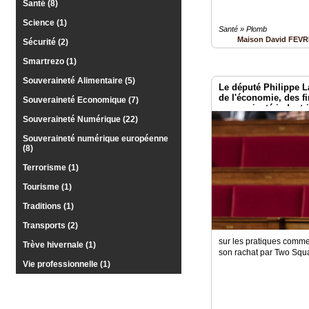
Santé (8)
Science (1)
Santé » Plomb
Maison David FEV
Sécurité (2)
Smartrezo (1)
Souveraineté Alimentaire (5)
Le député Philippe L
de l'économie, des fi
Souveraineté Economique (7)
souveraineté industri
numérique
Souveraineté Numérique (22)
Souveraineté numérique européenne
(8)
Terrorisme (1)
Tourisme (1)
Traditions (1)
Transports (2)
sur les pratiques comm
Trève hivernale (1)
son rachat par Two Squa
Vie professionnelle (1)