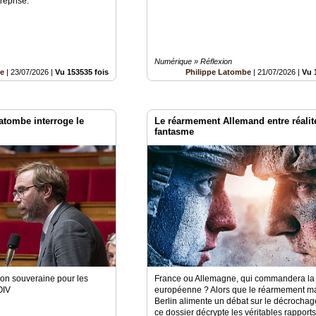
reprise.
Numérique » Réflexion
be
|
23/07/2026
|
Vu 153535 fois
Philippe Latombe
|
21/07/2026
|
Vu 
atombe interroge le
Le réarmement Allemand entre réalit
fantasme
ion souveraine pour les
France ou Allemagne, qui commandera la
OIV
européenne ? Alors que le réarmement ma
Berlin alimente un débat sur le décrochage
ce dossier décrypte les véritables rapports