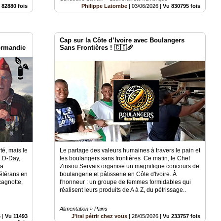
 82880 fois
Philippe Latombe
|
03/06/2026
|
Vu 830795 fois
Cap sur la Côte d’Ivoire avec Boulangers
ormandie
Sans Frontières ! 🇨🇮🥖
té, mais le
Le partage des valeurs humaines à travers le pain et
u D-Day,
les boulangers sans frontières Ce matin, le Chef
la
Zinsou Servais organise un magnifique concours de
étérans en
boulangerie et pâtisserie en Côte d'Ivoire. À
cagnotte,
l'honneur : un groupe de femmes formidables qui
réalisent leurs produits de A à Z, du pétrissage..
Alimentation » Pains
6
|
Vu 11493
J'irai pétrir chez vous
|
28/05/2026
|
Vu 233757 fois