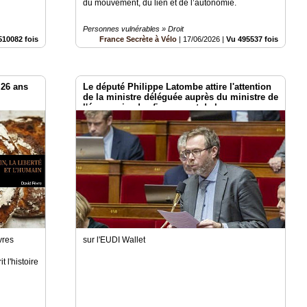
du mouvement, du lien et de l’autonomie.
Personnes vulnérables » Droit
510082 fois
France Secrète à Vélo
|
17/06/2026
|
Vu 495537 fois
 26 ans
Le député Philippe Latombe attire l'attention
de la ministre déléguée auprès du ministre de
l'économie, des finances et de la
souveraineté industrielle, énergétique et
numérique, chargée de l'intelligence
artificielle et du numérique
vres
sur l'EUDI Wallet
t l'histoire