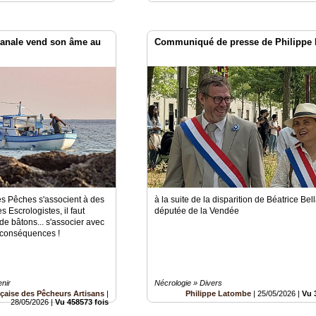
sanale vend son âme au
Communiqué de presse de Philippe
s Pêches s'associent à des
à la suite de la disparition de Béatrice Bel
Escrologistes, il faut
députée de la Vendée
 de bâtons... s'associer avec
s conséquences !
enir
Nécrologie » Divers
çaise des Pêcheurs Artisans
|
Philippe Latombe
|
25/05/2026
|
Vu 
28/05/2026
|
Vu 458573 fois