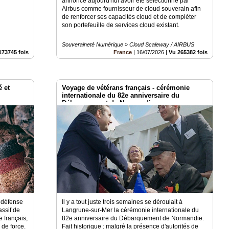
annonce aujourd'hui avoir été sélectionné par
Airbus comme fournisseur de cloud souverain afin
de renforcer ses capacités cloud et de compléter
son portefeuille de services cloud existant.
Souveraineté Numérique » Cloud Scaleway / AIRBUS
173745 fois
France
|
16/07/2026
|
Vu 265382 fois
é et
Voyage de vétérans français - cérémonie
internationale du 82e anniversaire du
Débarquement de Normandie
 défense
Il y a tout juste trois semaines se déroulait à
ssif de
Langrune-sur-Mer la cérémonie internationale du
 français,
82e anniversaire du Débarquement de Normandie.
 de force.
Fait historique : malgré la présence d'autorités de