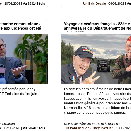
be
|
10/06/2026
|
Vu 693145 fois
Un Brin Décalé
|
06/06/2026
|
Vu
 Latombe communique -
Voyage de vétérans français - 82ème
ge aux urgences cet été
anniversaire du Débarquement de N
- Juin 2026
ée" présentée par Fanny
Ils sont les derniers témoins de notre Liber
RCF Emission du 1er juin
temps presse. Pour le 82e anniversaire d
l'association « Ils l'ont vécue ! » appelle à 
mobilisation générale pour ramener nos v
Normandie. À 16 jours de la clôture de la 
chaque contribution peut tout changer..
ospitaliers
Devoir de Mémoire » Commémorations
be
|
02/06/2026
|
Vu 576413 fois
Ils l'ont vécue ! - They lived it !
|
31/05/202