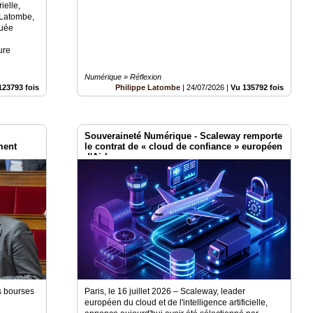
ielle,
 Latombe,
guée
ure
Numérique » Réflexion
123793 fois
Philippe Latombe
|
24/07/2026
|
Vu 135792 fois
Souveraineté Numérique - Scaleway remporte
ment
le contrat de « cloud de confiance » européen
pace
d'Airbus
es bourses
Paris, le 16 juillet 2026 – Scaleway, leader
européen du cloud et de l'intelligence artificielle,