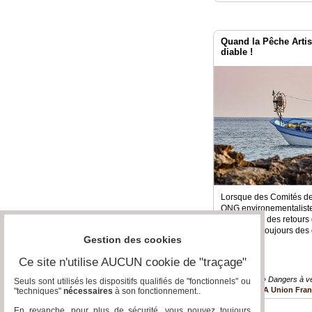
Quand la Pêche Arti
diable !
Lorsque des Comités de
ONG environementalistes 
s'attendre à des retours
le diable a toujours de
Gestion des cookies
Ce site n'utilise AUCUN cookie de "traçage"
Biodiversité » Dangers à v
Seuls sont utilisés les dispositifs qualifiés de "fonctionnels" ou
UFPA Union Fran
"techniques"
nécessaires
à son fonctionnement..
En revanche, pour plus de sécurité, vous pouvez toujours