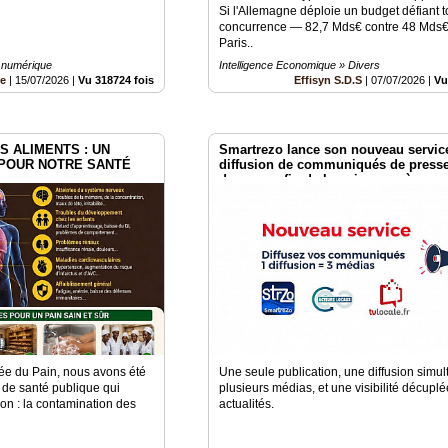
Si l'Allemagne déploie un budget défiant t
concurrence — 82,7 Mds€ contre 48 Mds€
Paris..
 numérique
Intelligence Economique » Divers
be
|
15/07/2026
|
Vu 318724 fois
Effisyn S.D.S
|
07/07/2026
|
Vu
S ALIMENTS : UN
Smartrezo lance son nouveau servic
 POUR NOTRE SANTÉ
diffusion de communiqués de presse
donnez enfin de la puissance à vos
informations sans engagement.
née du Pain, nous avons été
Une seule publication, une diffusion simu
t de santé publique qui
plusieurs médias, et une visibilité décupl
ion : la contamination des
actualités.