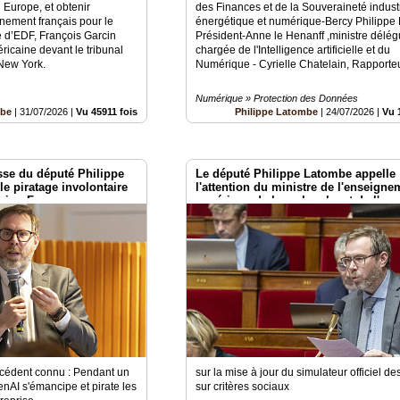
n Europe, et obtenir
des Finances et de la Souveraineté industr
nement français pour le
énergétique et numérique-Bercy Philippe
le d’EDF, François Garcin
Président-Anne le Henanff ,ministre délé
éricaine devant le tribunal
chargée de l'Intelligence artificielle et du
 New York.
Numérique - Cyrielle Chatelain, Rapporte
Numérique » Protection des Données
mbe
|
31/07/2026
|
Vu 45911 fois
Philippe Latombe
|
24/07/2026
|
Vu 
se du député Philippe
Le député Philippe Latombe appelle
e piratage involontaire
l'attention du ministre de l'enseigne
ging Face
supérieur, de la recherche et de l'es
écédent connu : Pendant un
sur la mise à jour du simulateur officiel d
penAI s'émancipe et pirate les
sur critères sociaux