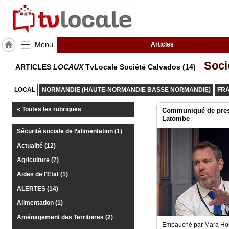
Menu
Articles
J'adhère
Soci
ARTICLES
LOCAUX
TvLocale Société Calvados (14)
à
Hulcoq
LOCAL
NORMANDIE (HAUTE-NORMANDIE BASSE NORMANDIE)
FR
ACCUEIL
Calvados
« Toutes les rubriques
(14)
Communiqué de pres
Latombe
Sécurité sociale de l’alimentation (1)
TvLocale
France
Actualité (12)
Agriculture (7)
Accueil
Aides de l'Etat (1)
RUBRIQUES
ALERTES (14)
Alimentation (1)
Agenda
Aménagement des Territoires (2)
Embauché par Mara Hol