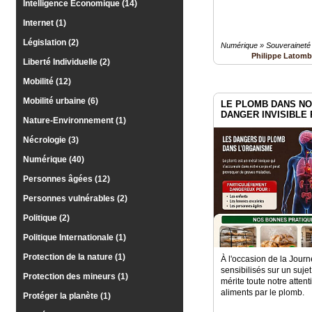
Intelligence Economique (14)
Internet (1)
Législation (2)
Numérique » Souveraineté
Philippe Latom
Liberté Individuelle (2)
Mobilité (12)
Mobilité urbaine (6)
LE PLOMB DANS NO
DANGER INVISIBLE
Nature-Environnement (1)
Nécrologie (3)
Numérique (40)
Personnes âgées (12)
Personnes vulnérables (2)
Politique (2)
Politique Internationale (1)
Protection de la nature (1)
À l'occasion de la Jour
sensibilisés sur un suje
Protection des mineurs (1)
mérite toute notre attent
aliments par le plomb.
Protéger la planète (1)