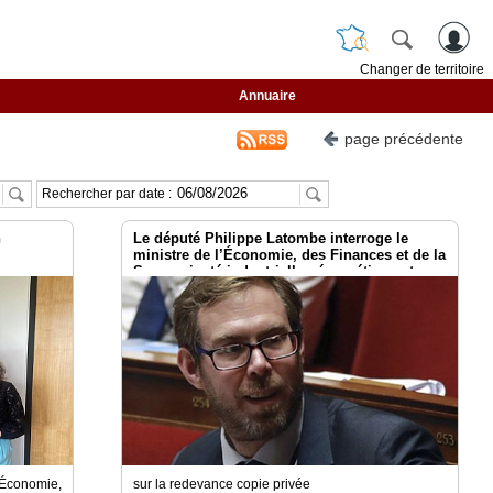
Changer de territoire
Annuaire
page précédente
Rechercher par date :
n
Le député Philippe Latombe interroge le
ministre de l’Économie, des Finances et de la
Souveraineté industrielle , énergétique et
érique et
numérique
la France
l’Économie,
sur la redevance copie privée