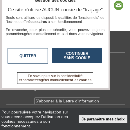
Gestion des cookies
Ce site n'utilise AUCUN cookie de "traçage"
Seuls sont utilisés les dispositifs qualifiés de "fonctionnels" ou
"techniques"
nécessaires
à son fonctionnement..
Page 1 / 1
1
En revanche, pour plus de sécurité, vous pouvez toujours
paramétrer/gérer manuellement ceux-ci dans votre navigateur.
tvlocale.fr
CONTINUER
QUITTER
SANS COOKIE
Contactez-nous
En savoir +
A propos de tvlocale.fr
En savoir plus sur la confidentialité
et paramétrer/gérer manuellement les cookies
Devenir délégué
S'abonner à la Lettre d'information
Pour poursuivre votre navigation sur
,
Infos
CNIL/RGPD
vous devez acceptez l’utilisation des
Je paramètre mes choix
Conditions Générales d'Utilisation
cookies nécessaires à son
fonctionnement.