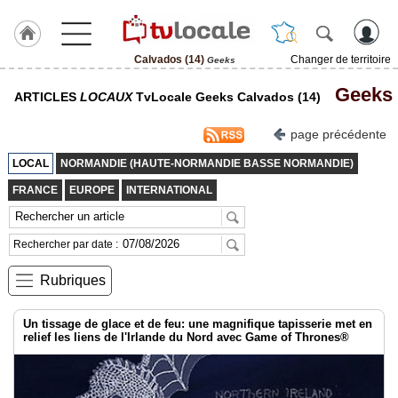
Calvados (14)
Changer de territoire
Geeks
J'adhère
Geeks
ARTICLES
LOCAUX
TvLocale Geeks Calvados (14)
à
Hulcoq
page précédente
ACCUEIL
Calvados
LOCAL
NORMANDIE (HAUTE-NORMANDIE BASSE NORMANDIE)
(14)
FRANCE
EUROPE
INTERNATIONAL
TvLocale
France
Rechercher par date :
Accueil
Rubriques
RUBRIQUES
Un tissage de glace et de feu: une magnifique tapisserie met en
relief les liens de l'Irlande du Nord avec Game of Thrones®
Agenda
Gazette