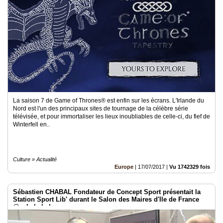
Vidéos
Médias
du
groupe
Blogs
Prémium
Inscription
annuaire
pro
La saison 7 de Game of Thrones® est enfin sur les écrans. L'Irlande du
Nord est l'un des principaux sites de tournage de la célèbre série
télévisée, et pour immortaliser les lieux inoubliables de celle-ci, du fief de
Accès
Winterfell en..
éditeur
Culture » Actualité
Europe
|
17/07/2017
|
Vu 1742329 fois
Sébastien CHABAL Fondateur de Concept Sport présentait la
Station Sport Lib' durant le Salon des Maires d'Ile de France
@sebchabal