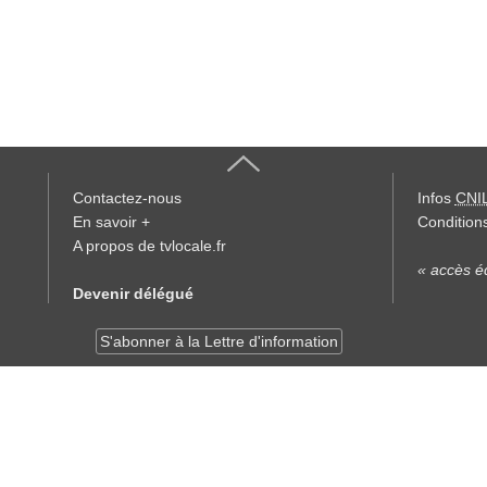
Contactez-nous
Infos
CNI
En savoir +
Conditions
A propos de tvlocale.fr
« accès éd
Devenir délégué
S'abonner à la Lettre d'information