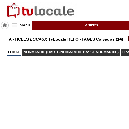
Menu
Articles
J'adhère
ARTICLES
LOCAUX
TvLocale REPORTAGES Calvados (14)
à
Hulcoq
LOCAL
NORMANDIE (HAUTE-NORMANDIE BASSE NORMANDIE)
FR
ACCUEIL
Calvados
(14)
TvLocale
France
Accueil
RUBRIQUES
Agenda