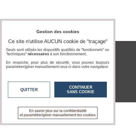
Gazette
Vidéos
Médias
du
Gestion des cookies
groupe
Ce site n'utilise AUCUN cookie de "traçage"
Blogs
Prémium
Seuls sont utilisés les dispositifs qualifiés de "fonctionnels" ou
"techniques"
nécessaires
à son fonctionnement..
tvlocale.fr
Inscription
En revanche, pour plus de sécurité, vous pouvez toujours
annuaire
paramétrer/gérer manuellement ceux-ci dans votre navigateur.
pro
Accès
éditeur
CONTINUER
QUITTER
SANS COOKIE
En savoir plus sur la confidentialité
et paramétrer/gérer manuellement les cookies