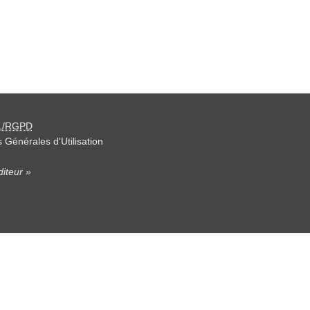
L/RGPD
 Générales d'Utilisation
iteur »