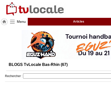
Menu
Articles
J'adhère
à
Hulcoq
ACCUEIL
Bas-
Rhin
(67)
BLOGS TvLocale Bas-Rhin (67)
TvLocale
France
Rechercher :
Accueil
RUBRIQUES
Agenda