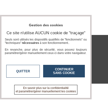
Gazette
Vidéos
Médias
Gestion des cookies
du
groupe
Ce site n'utilise AUCUN cookie de "traçage"
Blogs
Seuls sont utilisés les dispositifs qualifiés de "fonctionnels" ou
Prémium
"techniques"
nécessaires
à son fonctionnement..
tvlocale.fr
En revanche, pour plus de sécurité, vous pouvez toujours
Inscription
paramétrer/gérer manuellement ceux-ci dans votre navigateur.
annuaire
pro
Accès
CONTINUER
éditeur
QUITTER
SANS COOKIE
En savoir plus sur la confidentialité
et paramétrer/gérer manuellement les cookies