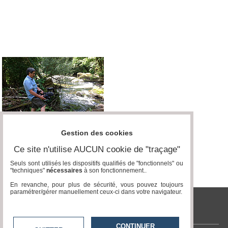
Vidéos
Médias
du
groupe
Blogs
Prémium
Inscription
annuaire
pro
Accès
Gestion des cookies
éditeur
Ce site n'utilise AUCUN cookie de "traçage"
Seuls sont utilisés les dispositifs qualifiés de "fonctionnels" ou
"techniques"
nécessaires
à son fonctionnement..
En revanche, pour plus de sécurité, vous pouvez toujours
paramétrer/gérer manuellement ceux-ci dans votre navigateur.
tvlocale.fr
CONTINUER