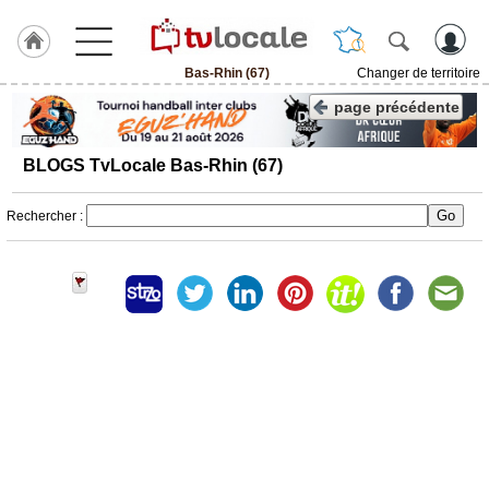
Bas-Rhin (67)
Changer de territoire
J'adhère
page précédente
à
Hulcoq
BLOGS TvLocale Bas-Rhin (67)
ACCUEIL
Bas-
Rhin
Rechercher :
(67)
TvLocale
France
Accueil
RUBRIQUES
Agenda
Gazette