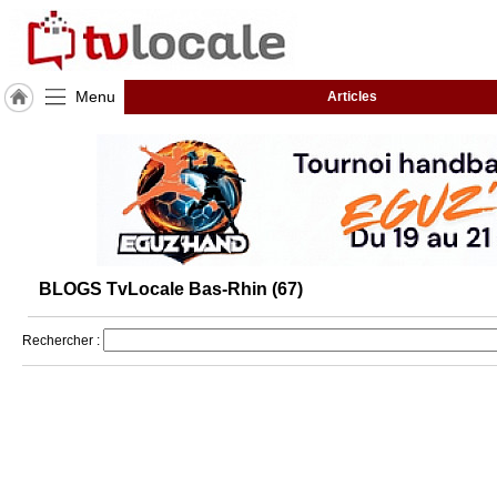
Menu
Articles
J'adhère
à
Hulcoq
ACCUEIL
Bas-
Rhin
(67)
BLOGS TvLocale Bas-Rhin (67)
TvLocale
France
Rechercher :
Accueil
RUBRIQUES
Agenda