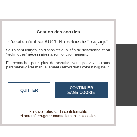
Gazette
Vidéos
Médias
Gestion des cookies
du
groupe
Ce site n'utilise AUCUN cookie de "traçage"
Blogs
Seuls sont utilisés les dispositifs qualifiés de "fonctionnels" ou
Prémium
"techniques"
nécessaires
à son fonctionnement..
tvlocale.fr
En revanche, pour plus de sécurité, vous pouvez toujours
Inscription
paramétrer/gérer manuellement ceux-ci dans votre navigateur.
annuaire
pro
Accès
CONTINUER
éditeur
QUITTER
SANS COOKIE
En savoir plus sur la confidentialité
et paramétrer/gérer manuellement les cookies