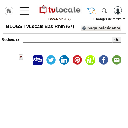
Bas-Rhin (67)
Changer de territoire
BLOGS TvLocale Bas-Rhin (67)
J'adhère
page précédente
à
Hulcoq
Rechercher :
ACCUEIL
Bas-
Rhin
(67)
TvLocale
France
Accueil
RUBRIQUES
Agenda
Gazette