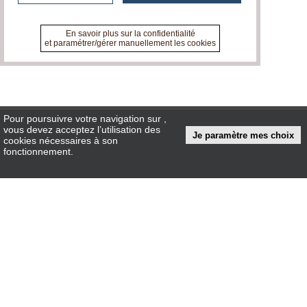
En savoir plus sur la confidentialité
et paramétrer/gérer manuellement les cookies
Pour poursuivre votre navigation sur
,
vous devez acceptez l’utilisation des
Je paramètre mes choix
tvlocale.fr
cookies nécessaires à son
fonctionnement.
Contactez-nous
En savoir +
A propos de tvlocale.fr
Devenir délégué
S'abonner à la Lettre d'information
Infos
CNIL/RGPD