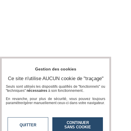
Vidéos
Médias
du
groupe
Blogs
Prémium
Inscription
annuaire
pro
Gestion des cookies
Accès
éditeur
Ce site n'utilise AUCUN cookie de "traçage"
Seuls sont utilisés les dispositifs qualifiés de "fonctionnels" ou
"techniques"
nécessaires
à son fonctionnement..
En revanche, pour plus de sécurité, vous pouvez toujours
paramétrer/gérer manuellement ceux-ci dans votre navigateur.
CONTINUER
QUITTER
SANS COOKIE