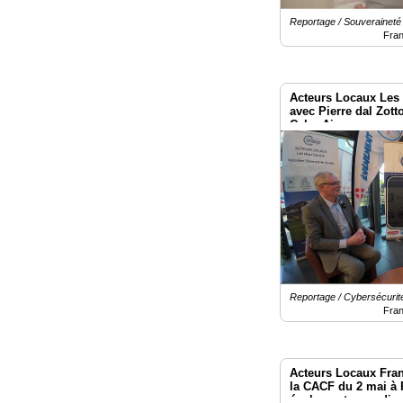
Reportage / Souverainet
Fra
Acteurs Locaux Les 
avec Pierre dal Zott
CyberAix
Reportage / Cybersécurit
Fra
Acteurs Locaux Fran
la CACF du 2 mai à 
également pour dire