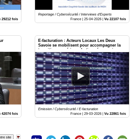
Reportage / Cybersécurité / Interviews d'Experts
 29212 fois
France |
25-04-2026
|
Vu 22107 fois
ur
E-facturation : Acteurs Locaux Les Deux
Savoie se mobilisent pour accompagner la
transition numérique du tissu économique
local
Emission / Cybersécurité / E-facturation
 42074 fois
France |
29-03-2026
|
Vu 22861 fois
tre site