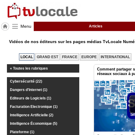
Menu
Articles
J'adhère
à
Vidéos de nos éditeurs sur les pages médias TvLocale Numé
Hulcoq
ACCUEIL
LOCAL
GRAND EST
FRANCE
EUROPE
INTERNATIONAL
Bas-
Rhin
« Toutes les rubriques
Comment partager s
(67)
réseaux sociaux à p
Cybersécurité (22)
TvLocale
France
Dangers d'Internet (1)
Editeurs de Logiciels (1)
Accueil
Facturation Electronique (1)
RUBRIQUES
Intelligence Artificielle (2)
Intelligence Économique (5)
Agenda
Plateforme (1)