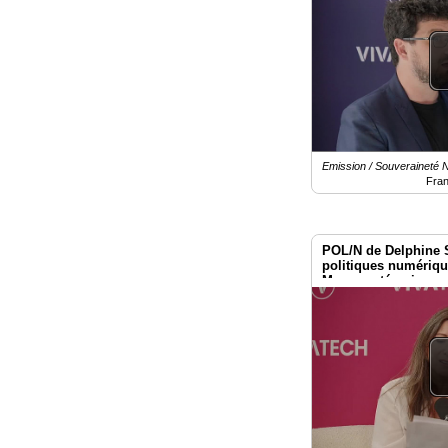
Emission / Souveraineté
Fra
POL/N de Delphine 
politiques numériq
Macron : témoignag
Vivatech