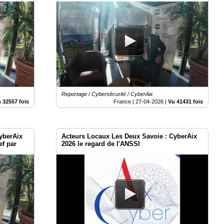
Reportage / Cybersécurité / CyberAix
 32557 fois
France |
27-04-2026
|
Vu 41431 fois
yberAix
Acteurs Locaux Les Deux Savoie : CyberAix
ef par
2026 le regard de l'ANSSI