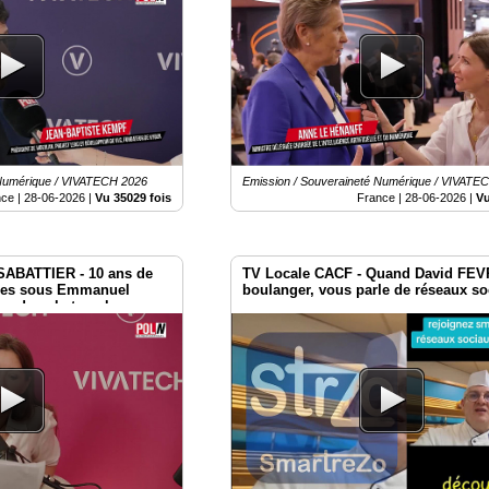
 Numérique / VIVATECH 2026
Emission / Souveraineté Numérique / VIVATE
nce |
28-06-2026
|
Vu 35029 fois
France |
28-06-2026
|
Vu
SABATTIER - 10 ans de
TV Locale CACF - Quand David FEV
ues sous Emmanuel
boulanger, vous parle de réseaux s
es dans le temple