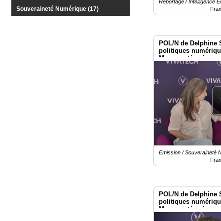
Reportage / Intelligence 
Gazette
Souveraineté Numérique (17)
Fra
Vidéos
POL/N de Delphine 
Médias
politiques numériq
du
Macron : témoignage
groupe
Vivatech 2026
Blogs
Prémium
Inscription
annuaire
pro
Accès
éditeur
Emission / Souveraineté
Fra
POL/N de Delphine 
politiques numériq
Macron : témoignage
Kempf à Vivatech 2