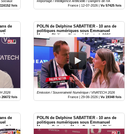
x Sociaux
Reportage / Intelligence Artificielle / Dangers de l'IA
116152 fois
France |
12-07-2026
|
Vu 57425 fois
ans de
POL/N de Delphine SABATTIER - 10 ans de
uel
politiques numériques sous Emmanuel
n à
Macron Philippe Notton à Vivatech 2026
CH 2026
Emission / Souveraineté Numérique / VIVATECH 2026
 26672 fois
France |
29-06-2026
|
Vu 19348 fois
ans de
POL/N de Delphine SABATTIER - 10 ans de
uel
politiques numériques sous Emmanuel
anff à
Macron Catherine Morin-Desailly et Philippe
Latombe à Vivatech 2026