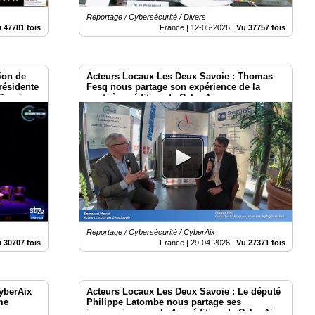
Reportage / Cybersécurité / Divers
 47781 fois
France |
12-05-2026
|
Vu 37757 fois
ion de
Acteurs Locaux Les Deux Savoie : Thomas
résidente
Fesq nous partage son expérience de la
Savoie
quatrième édition de CyberAix
Reportage / Cybersécurité / CyberAix
 30707 fois
France |
29-04-2026
|
Vu 27371 fois
yberAix
Acteurs Locaux Les Deux Savoie : Le député
me
Philippe Latombe nous partage ses
impressions sur la 4me édition de CyberAix