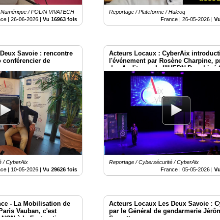
é Numérique / POL/N VIVATECH
Reportage / Plateforme / Hulcoq
nce |
26-06-2026
|
Vu 16963 fois
France |
26-05-2026
|
Vu
Deux Savoie : rencontre
Acteurs Locaux : CyberAix introduct
o conférencier de
l'événement par Rosène Charpine, p
des Auditeurs de l'IHEDN Dauphiné 
é / CyberAix
Reportage / Cybersécurité / CyberAix
nce |
10-05-2026
|
Vu 29626 fois
France |
05-05-2026
|
Vu
ce - La Mobilisation de
Acteurs Locaux Les Deux Savoie : C
Paris Vauban, c'est
par le Général de gendarmerie Jérô
 NON à la Facturation
Servettaz