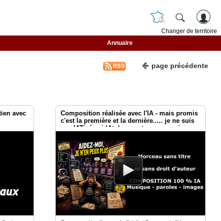
Changer de territoire
Annuaire
page précédente
tien avec
Composition réalisée avec l'IA - mais promis
c'est la première et la dernière..... je ne suis
pas IATisée ni IAtubeuse et encore moins
I.A.tokeuse. 😉