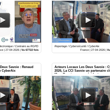
lectronique / Contraire au RGPD
Reportage / Cybersécurité / CyberAix
nce |
27-04-2026
|
Vu 67722 fois
France |
27-04-2026
|
Vu
 Deux Savoie : Renaud
Acteurs Locaux Les Deux Savoie : C
e CyberAix
2026, La CCI Savoie un partenaire cl
Marc Beggiora son président