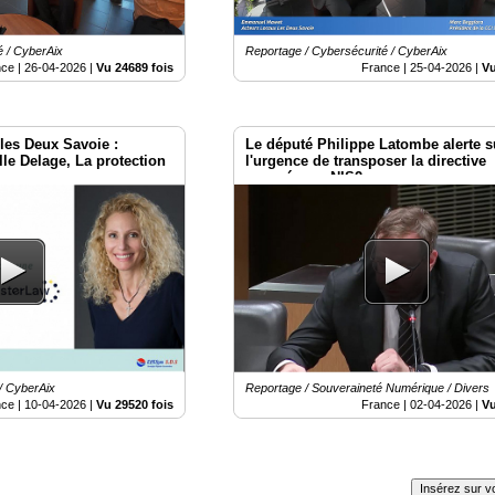
é / CyberAix
Reportage / Cybersécurité / CyberAix
nce |
26-04-2026
|
Vu 24689 fois
France |
25-04-2026
|
Vu
les Deux Savoie :
Le député Philippe Latombe alerte s
lle Delage, La protection
l'urgence de transposer la directive
européenne NIS2
/ CyberAix
Reportage / Souveraineté Numérique / Divers
nce |
10-04-2026
|
Vu 29520 fois
France |
02-04-2026
|
Vu
Insérez sur vo