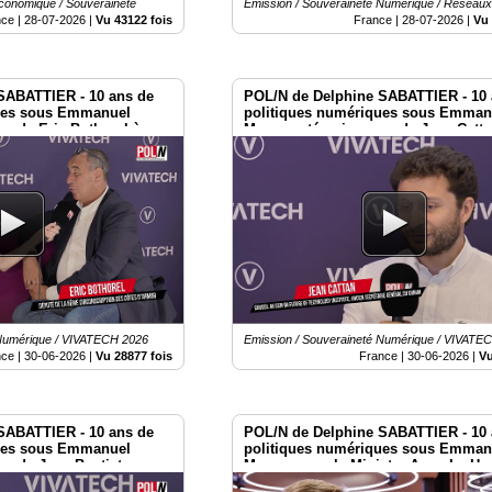
Économique / Souveraineté
Emission / Souveraineté Numérique / Réseau
nce |
28-07-2026
|
Vu 43122 fois
France |
28-07-2026
|
Vu 
SABATTIER - 10 ans de
POL/N de Delphine SABATTIER - 10 
ues sous Emmanuel
politiques numériques sous Emman
s de Eric Bothorel à
Macron : témoignages de Jean Catta
Vivatech 2026
 Numérique / VIVATECH 2026
Emission / Souveraineté Numérique / VIVATE
nce |
30-06-2026
|
Vu 28877 fois
France |
30-06-2026
|
Vu
SABATTIER - 10 ans de
POL/N de Delphine SABATTIER - 10 
ues sous Emmanuel
politiques numériques sous Emman
s de Jean-Baptiste
Macron avec la Ministre Anne Le Hen
026
Vivatech 2026