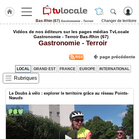
Bas-Rhin (67)
Changer de territoire
Gastronomie - Terroir
J'adhère
Vidéos de nos éditeurs sur les pages médias TvLocale
à
Gastronomie - Terroir Bas-Rhin (67)
Hulcoq
Gastronomie - Terroir
ACCUEIL
Bas-
page précédente
Rhin
(67)
LOCAL
GRAND EST
FRANCE
EUROPE
INTERNATIONAL
Rubriques
TvLocale
France
Le Doubs à vélo : explorer le territoire grâce au réseau Points-
Accueil
Nœuds
RUBRIQUES
Agenda
Gazette