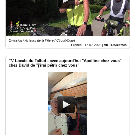
Vidéos
Médias
du
groupe
Blogs
Emission / Acteurs de la Filière / Circuit-Court
Prémium
France |
17-07-2026
|
Vu 113549 fois
Inscription
annuaire
TV Locale du Tallud - avec aujourd'hui "Apolline chez vous"
pro
chez David de "j'irai pétrir chez vous"
Accès
éditeur