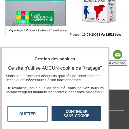
Reportage / Produits Laitiers / Fairefrance
France |
19-03-2026
|
Vu 52513 fois
Gestion des cookies
Insérez sur votre site
Ce site n'utilise AUCUN cookie de "traçage"
Seuls sont utilisés les dispositifs qualifiés de "fonctionnels" ou
"techniques"
nécessaires
à son fonctionnement..
Page 1 / 2
1
2
En revanche, pour plus de sécurité, vous pouvez toujours
paramétrer/gérer manuellement ceux-ci dans votre navigateur.
tvlocale.fr
CONTINUER
QUITTER
SANS COOKIE
Contactez-nous
En savoir +