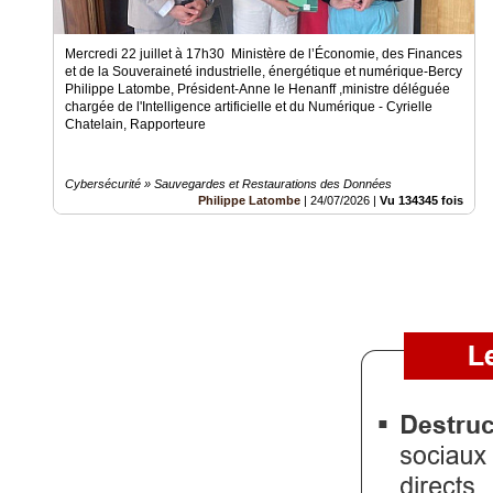
Gazette
Mercredi 22 juillet à 17h30 Ministère de l’Économie, des Finances
Vidéos
et de la Souveraineté industrielle, énergétique et numérique-Bercy
Philippe Latombe, Président-Anne le Henanff ,ministre déléguée
Médias
chargée de l'Intelligence artificielle et du Numérique - Cyrielle
du
Chatelain, Rapporteure
groupe
Blogs
Cybersécurité » Sauvegardes et Restaurations des Données
Prémium
Philippe Latombe
|
24/07/2026
|
Vu 134345 fois
Inscription
annuaire
pro
Accès
éditeur