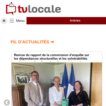
Menu
Articles
J'adhère
à
Hulcoq
FIL D'ACTUALITÉS ➔
ACCUEIL
Deux-
Sèvres
(79)
Remise du rapport de la commission d'enquête sur
les dépendances structurelles et les vulnérabilités
systémiques dans le secteur du numérique et
les risques pour l’indépendance de la France
TvLocale
France
Accueil
RUBRIQUES
Agenda