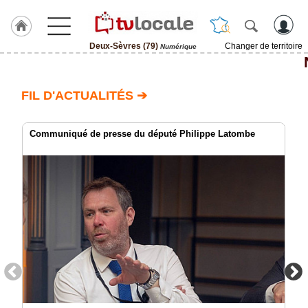
Deux-Sèvres (79)
Changer de territoire
Numérique
J'adhère
à
Hulcoq
FIL D'ACTUALITÉS ➔
ACCUEIL
Deux-
Sèvres
Communiqué de presse du député Philippe Latombe
(79)
TvLocale
France
Accueil
RUBRIQUES
Agenda
Gazette