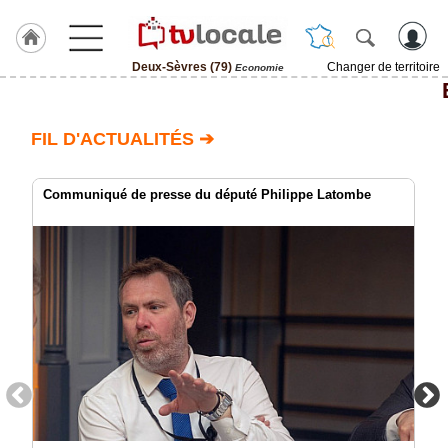
Deux-Sèvres (79)
Changer de territoire
Economie
J'adhère
à
Hulcoq
FIL D'ACTUALITÉS ➔
ACCUEIL
Deux-
Sèvres
Communiqué de presse du député Philippe Latombe
(79)
TvLocale
France
Accueil
RUBRIQUES
Agenda
Gazette