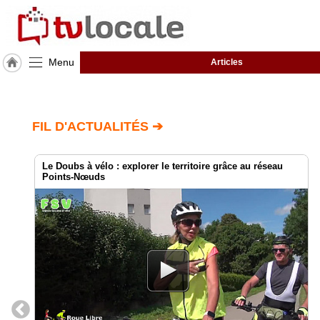
Menu
Articles
J'adhère
à
Hulcoq
FIL D'ACTUALITÉS ➔
ACCUEIL
Deux-
Sèvres
(79)
Le Doubs à vélo : explorer le territoire grâce au réseau
Points-Nœuds
TvLocale
France
Accueil
RUBRIQUES
Agenda