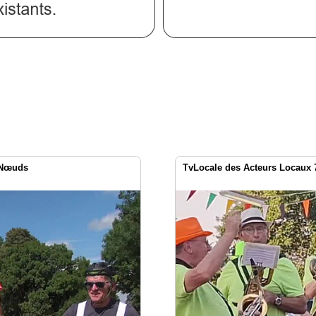
s-Nœuds
TvLocale des Acteurs Locaux 7