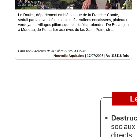
Gazette
Le Doubs, département emblématique de la Franche-Comté,
Vidéos
séduit par la diversité de ses reliefs : vallées encaissées, plateaux
verdoyants, villages pittoresques et forêts profondes. De Besançon
Médias
à Morteau, de Pontarlier aux rives du lac Saint-Point, ch ...
du
groupe
Blogs
Emission / Acteurs de la Filière / Circuit-Court
Prémium
Nouvelle Aquitaine
|
17/07/2026
|
Vu 113118 fois
Inscription
annuaire
pro
Accès
éditeur