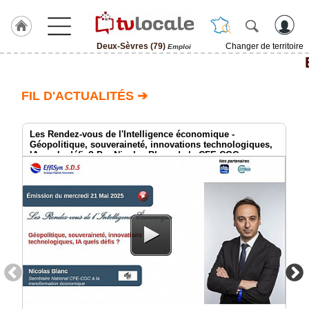
Deux-Sèvres (79)
Changer de territoire
Emploi
J'adhère
à
Hulcoq
FIL D'ACTUALITÉS ➔
ACCUEIL
Deux-
Sèvres
Les Rendez-vous de l'Intelligence économique -
(79)
Géopolitique, souveraineté, innovations technologiques,
IA quels défis? Par Nicolas Blanc de la CFE-CGC
TvLocale
France
Accueil
RUBRIQUES
Agenda
Gazette