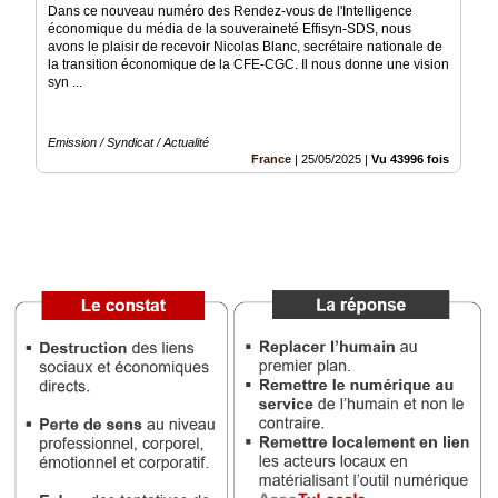
Dans ce nouveau numéro des Rendez-vous de l'Intelligence
économique du média de la souveraineté Effisyn-SDS, nous
Vidéos
avons le plaisir de recevoir Nicolas Blanc, secrétaire nationale de
la transition économique de la CFE-CGC. Il nous donne une vision
Médias
syn ...
du
groupe
Emission / Syndicat / Actualité
Blogs
France
|
25/05/2025
|
Vu 43996 fois
Prémium
Inscription
annuaire
pro
Accès
éditeur