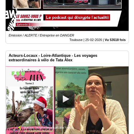
Vidéos
Médias
du
groupe
Emission / ALERTE / Entreprise en DANGER
Blogs
Prémium
Toulouse |
25-02-2026
|
Vu 53518 fois
Inscription
Acteurs-Locaux - Loire-Atlantique - Les voyages
annuaire
pro
extraordinaires à vélo de Tata Alex
Accès
éditeur