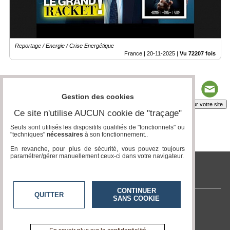
Reportage / Energie / Crise Energétique
France |
20-11-2025
|
Vu 72207 fois
Gestion des cookies
Insérez sur votre site
Ce site n'utilise AUCUN cookie de "traçage"
Seuls sont utilisés les dispositifs qualifiés de "fonctionnels" ou
"techniques"
nécessaires
à son fonctionnement..
Page 3 / 7
1
2
3
4
5
6
7
En revanche, pour plus de sécurité, vous pouvez toujours
paramétrer/gérer manuellement ceux-ci dans votre navigateur.
tvlocale.fr
CONTINUER
QUITTER
SANS COOKIE
Contactez-nous
En savoir +
A propos de tvlocale.fr