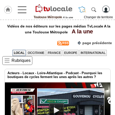
Toulouse Métropole
Changer de territoire
A la une
J'adhère
Vidéos de nos éditeurs sur les pages médias TvLocale A la
à
A la une
Hulcoq
une Toulouse Métropole
ACCUEIL
page précédente
Toulouse
Métropole
LOCAL
OCCITANIE
FRANCE
EUROPE
INTERNATIONAL
Rubriques
TvLocale
France
Acteurs - Locaux - Loire-Atlantique - Podcast - Pourquoi les
Accueil
boutiques de cycles ferment les unes après les autres ?
RUBRIQUES
Agenda
Gazette