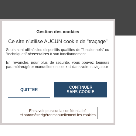
Gazette
Vidéos
Médias
du
Gestion des cookies
groupe
Ce site n'utilise AUCUN cookie de "traçage"
Blogs
Prémium
Seuls sont utilisés les dispositifs qualifiés de "fonctionnels" ou
"techniques"
nécessaires
à son fonctionnement..
Inscription
En revanche, pour plus de sécurité, vous pouvez toujours
annuaire
paramétrer/gérer manuellement ceux-ci dans votre navigateur.
pro
Accès
éditeur
CONTINUER
QUITTER
SANS COOKIE
En savoir plus sur la confidentialité
et paramétrer/gérer manuellement les cookies