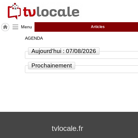
Menu
Articles
J'adhère
AGENDA
à
Hulcoq
Aujourd'hui : 07/08/2026
ACCUEIL
Toulouse
Prochainement
Métropole
TvLocale
France
Accueil
RUBRIQUES
tvlocale.fr
Agenda