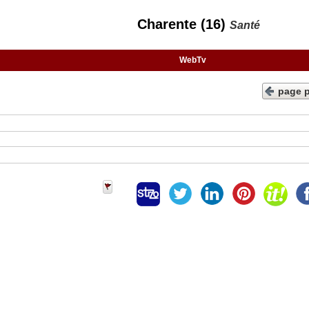
Charente (16)
Santé
WebTv
page 