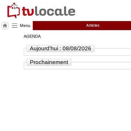
Menu
Articles
J'adhère
AGENDA
à
Hulcoq
Aujourd'hui : 08/08/2026
ACCUEIL
Charente
Prochainement
(16)
TvLocale
France
Accueil
RUBRIQUES
Agenda