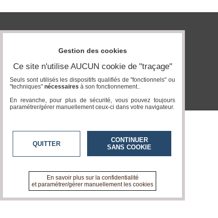
Gazette
Vidéos
tvlocale.fr
Médias
du
Gestion des cookies
groupe
Ce site n'utilise AUCUN cookie de "traçage"
Blogs
Prémium
Seuls sont utilisés les dispositifs qualifiés de "fonctionnels" ou
"techniques"
nécessaires
à son fonctionnement..
Inscription
En revanche, pour plus de sécurité, vous pouvez toujours
annuaire
paramétrer/gérer manuellement ceux-ci dans votre navigateur.
pro
Accès
éditeur
CONTINUER
QUITTER
SANS COOKIE
En savoir plus sur la confidentialité
et paramétrer/gérer manuellement les cookies