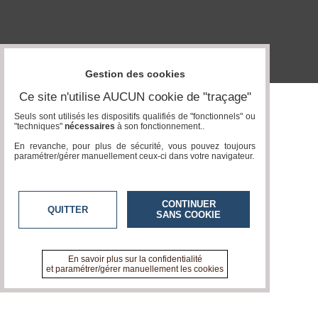
Gazette
Vidéos
Médias
du
Gestion des cookies
groupe
Ce site n'utilise AUCUN cookie de "traçage"
Blogs
Prémium
Seuls sont utilisés les dispositifs qualifiés de "fonctionnels" ou
"techniques"
nécessaires
à son fonctionnement..
Inscription
En revanche, pour plus de sécurité, vous pouvez toujours
annuaire
paramétrer/gérer manuellement ceux-ci dans votre navigateur.
pro
Accès
éditeur
CONTINUER
QUITTER
SANS COOKIE
En savoir plus sur la confidentialité
et paramétrer/gérer manuellement les cookies