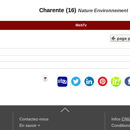
Charente (16)
Nature Environnement
WebTv
page 
Contactez-nous
Infos
CNI
En savoir +
Conditions