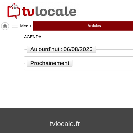
Menu
Articles
J'adhère
AGENDA
à
Hulcoq
Aujourd'hui : 06/08/2026
ACCUEIL
Charente
Prochainement
(16)
TvLocale
France
Accueil
RUBRIQUES
tvlocale.fr
Agenda