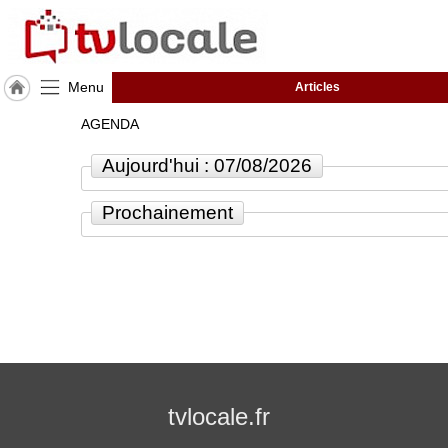
Menu
Articles
J'adhère
AGENDA
à
Hulcoq
Aujourd'hui : 07/08/2026
ACCUEIL
Charente
Prochainement
(16)
TvLocale
France
Accueil
RUBRIQUES
tvlocale.fr
Agenda