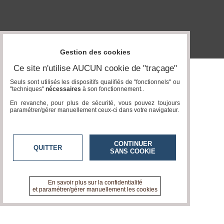
Gazette
Vidéos
Médias
du
Gestion des cookies
groupe
Ce site n'utilise AUCUN cookie de "traçage"
Blogs
Prémium
Seuls sont utilisés les dispositifs qualifiés de "fonctionnels" ou
"techniques"
nécessaires
à son fonctionnement..
Inscription
En revanche, pour plus de sécurité, vous pouvez toujours
annuaire
paramétrer/gérer manuellement ceux-ci dans votre navigateur.
pro
Accès
éditeur
CONTINUER
QUITTER
SANS COOKIE
En savoir plus sur la confidentialité
et paramétrer/gérer manuellement les cookies